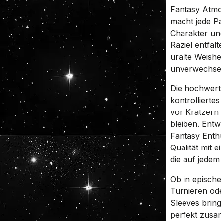
Fantasy Atmo
macht jede Pa
Charakter und 
Raziel entfal
uralte Weishe
unverwechselb
Die hochwert
kontrollierte
vor Kratzern
bleiben. Entw
Fantasy Enthu
Qualität mit 
die auf jedem
Ob in episch
Turnieren ode
Sleeves brin
perfekt zusa