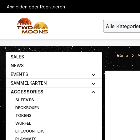
Anmelden
oder
Registrieren
um Hauptinhalt springen
Zur Suche springen
Alle Kategorie
Home
A
SALES
NEWS
EVENTS
Bildergalerie ü
SAMMELKARTEN
ACCESSORIES
SLEEVES
DECKBOXEN
TOKENS
WÜRFEL
LIFECOUNTERS
PLAYMATS