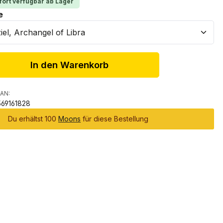
fort verfügbar ab Lager
auswählen
e
In den Warenkorb
AN:
69161828
Du erhältst 100
Moons
für diese Bestellung