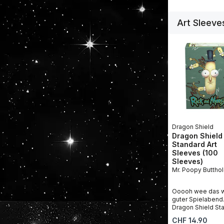
Art Sleeve
Produktgalerie 
Dragon Shield
Dragon Shield
Standard Art
Sleeves (100
Sleeves)
Mr. Poopy Buttho
Ooooh wee das w
guter Spielabend.
Dragon Shield St
Brushed Art Sleev
Regulärer Preis:
CHF 14.90
Poopy Butthole t