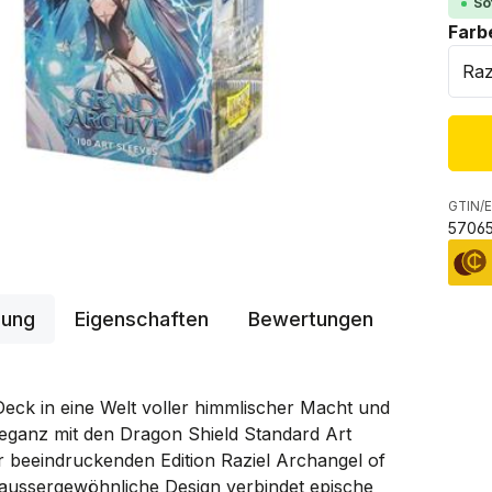
So
Farb
GTIN/E
57065
bung
Eigenschaften
Bewertungen
eck in eine Welt voller himmlischer Macht und
leganz mit den Dragon Shield Standard Art
r beeindruckenden Edition Raziel Archangel of
 aussergewöhnliche Design verbindet epische