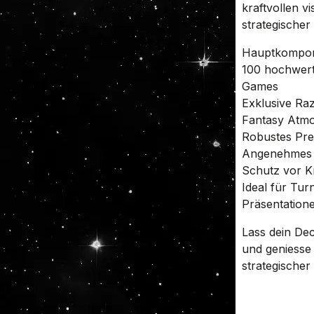
kraftvollen vi
strategischer
Hauptkompon
100 hochwert
Games
Exklusive Raz
Fantasy Atm
Robustes Prem
Angenehmes M
Schutz vor K
Ideal für Tu
Präsentation
Lass dein Dec
und geniesse 
strategischer