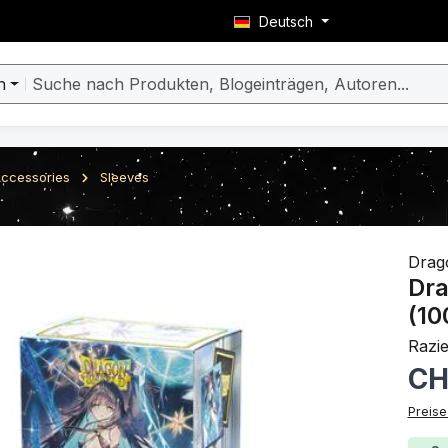
Deutsch
n
ccessories
Sleeves
berspringen
Drag
Dra
(10
Razie
Regulä
CH
Preise