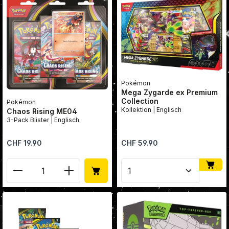
Pokémon
Mega Zygarde ex Premium
Collection
Pokémon
Kollektion | Englisch
Chaos Rising ME04
3-Pack Blister | Englisch
Regulärer Preis:
Regulärer Preis:
CHF 19.90
CHF 59.90
Produkt Anzahl: Gib den gewünschten Wert ein oder
Produkt Anzahl: Gib den