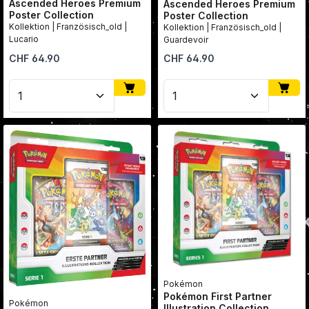
Ascended Heroes Premium
Ascended Heroes Premium
Poster Collection
Poster Collection
Kollektion | Französisch_old |
Kollektion | Französisch_old |
Lucario
Guardevoir
Regulärer Preis:
Regulärer Preis:
CHF 64.90
CHF 64.90
Produkt Anzahl: Gib den gewünschten Wert ein oder
Produkt Anzahl: Gib den
Pokémon
Pokémon First Partner
Pokémon
Illustration Collection