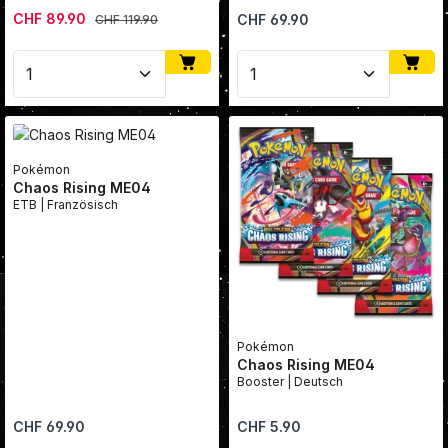
Verkaufspreis:
CHF 89.90
Regulärer Preis:
Regulärer Preis:
CHF 69.90
CHF 119.90
Produkt Anzahl: Gib den gewünschten Wert ein oder
Produkt Anzahl: Gib den
Pokémon
Chaos Rising ME04
ETB | Französisch
Pokémon
Chaos Rising ME04
Booster | Deutsch
Regulärer Preis:
Regulärer Preis:
CHF 69.90
CHF 5.90