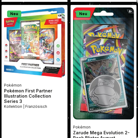
Neu
Neu
Pokémon
Pokémon First Partner
Illustration Collection
Series 3
Kollektion | Französisch
Pokémon
Zarude Mega Evolution 2-
Pack Blister August