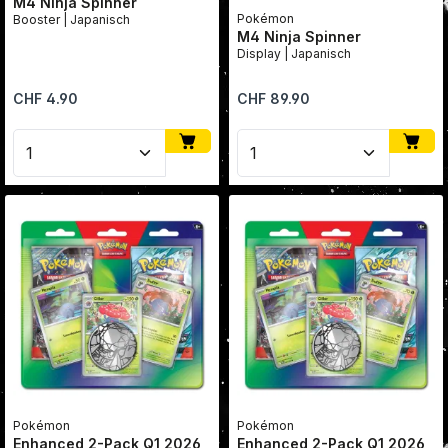
M4 Ninja Spinner
Pokémon
Booster | Japanisch
M4 Ninja Spinner
Display | Japanisch
Regulärer Preis:
Regulärer Preis:
CHF 4.90
CHF 89.90
Produkt Anzahl: Gib den gewünschten Wert ein oder
Produkt Anzahl: Gib den
Pokémon
Pokémon
Enhanced 2-Pack Q1 2026
Enhanced 2-Pack Q1 2026