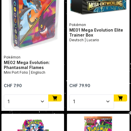
Pokémon
ME01 Mega Evolution Elite
Trainer Box
Deutsch | Lucario
Pokémon
ME02 Mega Evolution:
Phantasmal Flames
Mini Port Folio | Englisch
Regulärer Preis:
Regulärer Preis:
CHF 7.90
CHF 79.90
Produkt Anzahl: Gib den gewünschten Wert ein oder
Produkt Anzahl: Gib den