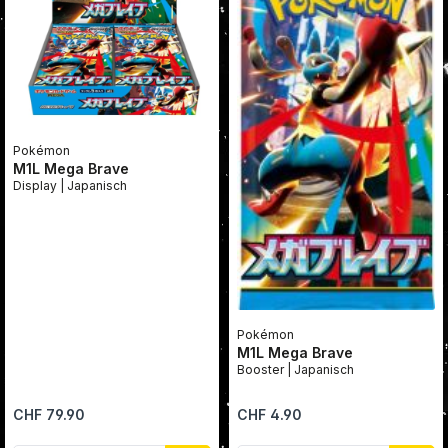
Pokémon
M1L Mega Brave
Display | Japanisch
Pokémon
M1L Mega Brave
Booster | Japanisch
Regulärer Preis:
Regulärer Preis:
CHF 79.90
CHF 4.90