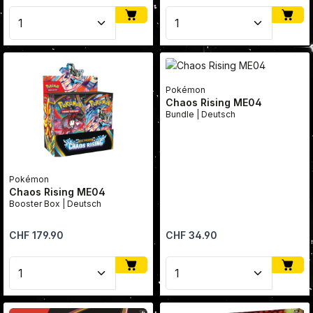
Produkt Anzahl: Gib den gewünschten Wert ein oder
Produkt Anzahl: Gib den
Pokémon
Chaos Rising ME04
Bundle | Deutsch
Pokémon
Chaos Rising ME04
Booster Box | Deutsch
Regulärer Preis:
Regulärer Preis:
CHF 179.90
CHF 34.90
Produkt Anzahl: Gib den gewünschten Wert ein oder
Produkt Anzahl: Gib den