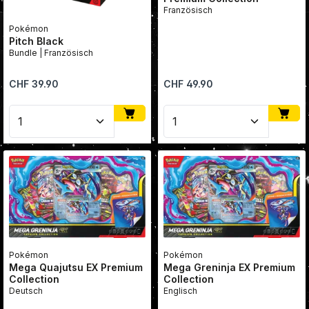
Französisch
Pokémon
Pitch Black
Bundle | Französisch
Regulärer Preis:
Regulärer Preis:
CHF 39.90
CHF 49.90
Produkt Anzahl: Gib den gewünschten Wert ein oder
Produkt Anzahl: Gib den
Pokémon
Pokémon
Mega Quajutsu EX Premium
Mega Greninja EX Premium
Collection
Collection
Deutsch
Englisch