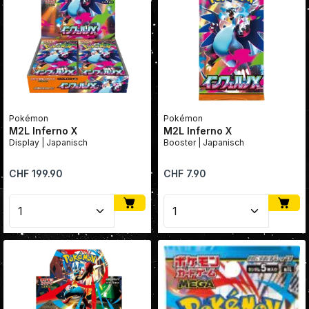
Pokémon
Pokémon
M2L Inferno X
M2L Inferno X
Display | Japanisch
Booster | Japanisch
Regulärer Preis:
Regulärer Preis:
CHF 199.90
CHF 7.90
Produkt Anzahl: Gib den gewünschten Wert ein oder
Produkt Anzahl: Gib den