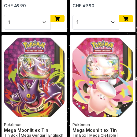
Regulärer Preis:
Regulärer Preis:
CHF 49.90
CHF 49.90
Produkt Anzahl: Gib den gewünschten Wert ein oder
Produkt Anzahl: Gib den
Pokémon
Pokémon
Mega Moonlit ex Tin
Mega Moonlit ex Tin
Tin Box | Mega Gengar | Englisch
Tin Box | Mega Clefable |