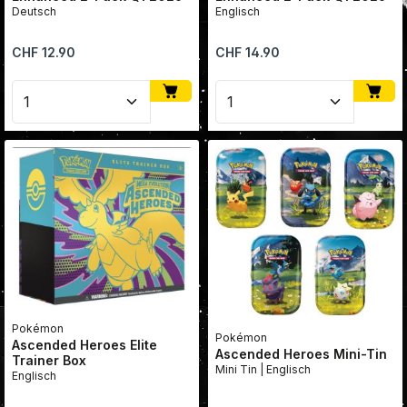
Deutsch
Englisch
Regulärer Preis:
Regulärer Preis:
CHF 12.90
CHF 14.90
Produkt Anzahl: Gib den gewünschten Wert ein oder
Produkt Anzahl: Gib den
Pokémon
Pokémon
Ascended Heroes Elite
Ascended Heroes Mini-Tin
Trainer Box
Mini Tin | Englisch
Englisch