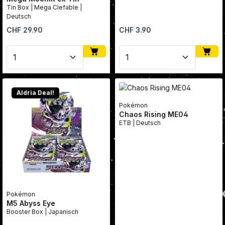
Tin Box | Mega Clefable |
Deutsch
Regulärer Preis:
Regulärer Preis:
CHF 29.90
CHF 3.90
Produkt Anzahl: Gib den gewünschten Wert ein oder
Produkt Anzahl: Gib den
Aldria Deal!
Pokémon
Chaos Rising ME04
ETB | Deutsch
Pokémon
M5 Abyss Eye
Booster Box | Japanisch