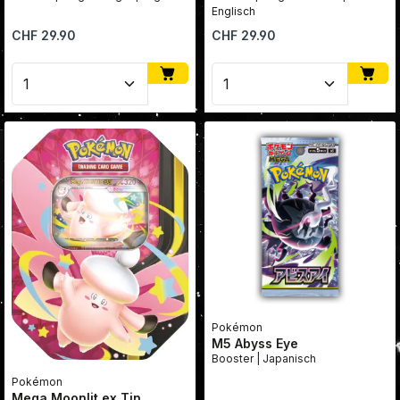
Englisch
Regulärer Preis:
Regulärer Preis:
CHF 29.90
CHF 29.90
Produkt Anzahl: Gib den gewünschten Wert ein oder
Produkt Anzahl: Gib den
Pokémon
M5 Abyss Eye
Booster | Japanisch
Pokémon
Mega Moonlit ex Tin