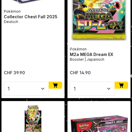
Pokémon
Collector Chest Fall 2025
Deutsch
Pokémon
M2a MEGA Dream EX
Booster | Japanisch
Regulärer Preis:
Regulärer Preis:
CHF 39.90
CHF 14.90
Produkt Anzahl: Gib den gewünschten Wert ein oder
Produkt Anzahl: Gib den