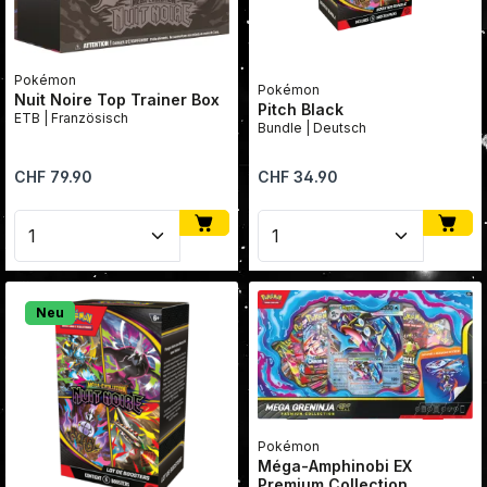
Pokémon
Pokémon
Nuit Noire Top Trainer Box
Pitch Black
ETB | Französisch
Bundle | Deutsch
Regulärer Preis:
Regulärer Preis:
CHF 79.90
CHF 34.90
Produkt Anzahl: Gib den gewünschten Wert ein oder
Produkt Anzahl: Gib den
Neu
Pokémon
Méga-Amphinobi EX
Premium Collection