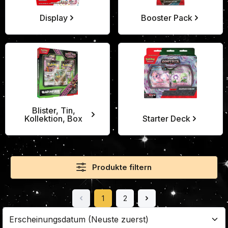
Display
Booster Pack
Blister, Tin,
Kollektion, Box
Starter Deck
Produkte filtern
1
2
Seite
Seite