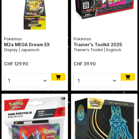
Pokémon
Pokémon
M2a MEGA Dream EX
Trainer's Toolkit 2025
Display | Japanisch
Trainer's Toolkit | Englisch
Regulärer Preis:
Regulärer Preis:
CHF 129.90
CHF 39.90
Produkt Anzahl: Gib den gewünschten Wert ein oder
Produkt Anzahl: Gib den