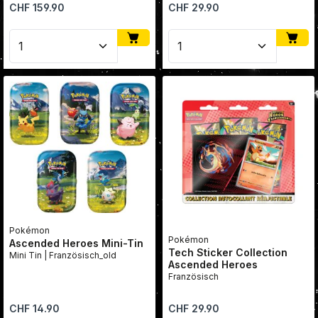
Regulärer Preis:
Regulärer Preis:
CHF 159.90
CHF 29.90
Produkt Anzahl: Gib den gewünschten Wert ein oder
Produkt Anzahl: Gib den
Pokémon
Pokémon
Ascended Heroes Mini-Tin
Tech Sticker Collection
Mini Tin | Französisch_old
Ascended Heroes
Französisch
Regulärer Preis:
Regulärer Preis:
CHF 14.90
CHF 29.90