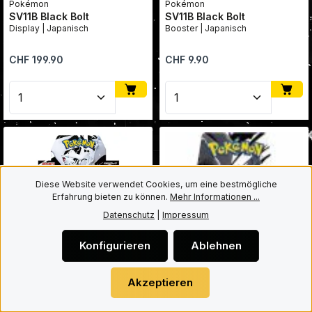
Pokémon
Pokémon
SV11B Black Bolt
SV11B Black Bolt
Display | Japanisch
Booster | Japanisch
Regulärer Preis:
Regulärer Preis:
CHF 199.90
CHF 9.90
Produkt Anzahl: Gib den gewünschten Wert ein oder
Produkt Anzahl: Gib den
Diese Website verwendet Cookies, um eine bestmögliche
Erfahrung bieten zu können.
Mehr Informationen ...
Datenschutz
|
Impressum
Konfigurieren
Ablehnen
Akzeptieren
Pokémon
SV11W White Flare
Display | Japanisch