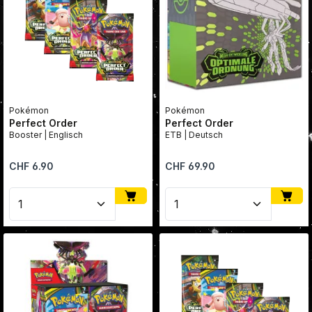
Pokémon
Pokémon
Perfect Order
Perfect Order
Booster | Englisch
ETB | Deutsch
Regulärer Preis:
Regulärer Preis:
CHF 6.90
CHF 69.90
Produkt Anzahl: Gib den gewünschten Wert ein oder
Produkt Anzahl: Gib den