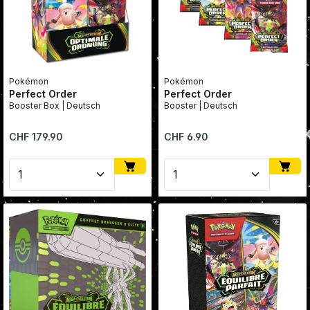
Pokémon
Pokémon
Perfect Order
Perfect Order
Booster Box | Deutsch
Booster | Deutsch
Regulärer Preis:
Regulärer Preis:
CHF 179.90
CHF 6.90
Produkt Anzahl: Gib den gewünschten Wert ein oder
Produkt Anzahl: Gib den