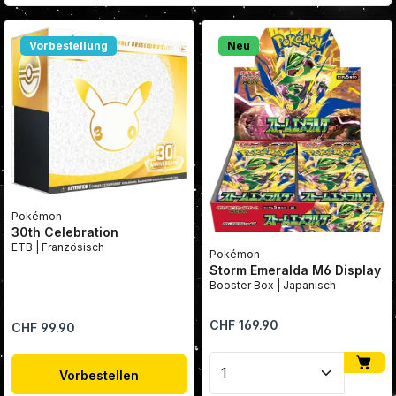
Vorbestellung
Neu
Pokémon
30th Celebration
ETB | Französisch
Pokémon
Storm Emeralda M6 Display
Booster Box | Japanisch
Regulärer Preis:
CHF 169.90
Regulärer Preis:
CHF 99.90
Produkt Anzahl: Gib den
Vorbestellen