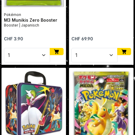
Pokémon
M3 Munikis Zero Booster
Booster | Japanisch
Regulärer Preis:
Regulärer Preis:
CHF 3.90
CHF 69.90
Produkt Anzahl: Gib den gewünschten Wert ein oder
Produkt Anzahl: Gib den