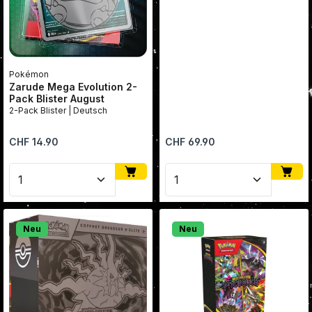
Pokémon
Zarude Mega Evolution 2-
Pack Blister August
2-Pack Blister | Deutsch
Regulärer Preis:
Regulärer Preis:
CHF 14.90
CHF 69.90
Produkt Anzahl: Gib den gewünschten Wert ein oder
Produkt Anzahl: Gib den
Neu
Neu