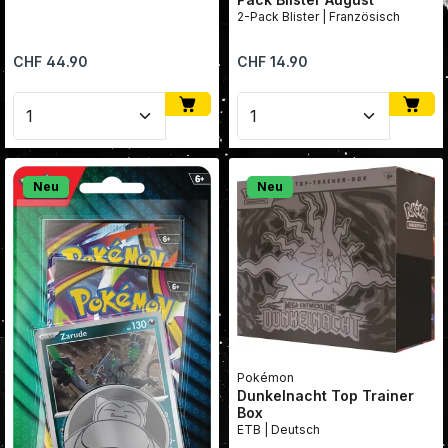
2-Pack Blister | Französisch
Regulärer Preis:
Regulärer Preis:
CHF 44.90
CHF 14.90
Produkt Anzahl: Gib den gewünschten Wert ein oder
Produkt Anzahl: Gib den
Neu
Neu
Pokémon
Dunkelnacht Top Trainer
Box
ETB | Deutsch