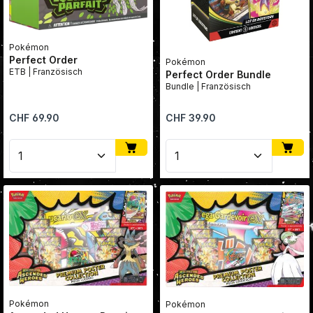
Pokémon
Perfect Order
Pokémon
ETB | Französisch
Perfect Order Bundle
Bundle | Französisch
Regulärer Preis:
Regulärer Preis:
CHF 69.90
CHF 39.90
Produkt Anzahl: Gib den gewünschten Wert ein oder
Produkt Anzahl: Gib den
Pokémon
Pokémon