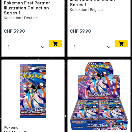
Pokémon First Partner
Series 1
Illustration Collection
Kollektion | Englisch
Series 1
Kollektion | Deutsch
Regulärer Preis:
Regulärer Preis:
CHF 59.90
CHF 59.90
Produkt Anzahl: Gib den gewünschten Wert ein oder
Produkt Anzahl: Gib den
Pokémon