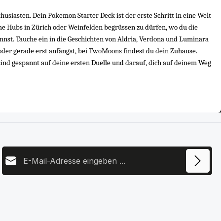
siasten. Dein Pokemon Starter Deck ist der erste Schritt in eine Welt 
me Hubs in Zürich oder Weinfelden begrüssen zu dürfen, wo du die 
nst. Tauche ein in die Geschichten von Aldria, Verdona und Luminara 
der gerade erst anfängst, bei TwoMoons findest du dein Zuhause. 
ind gespannt auf deine ersten Duelle und darauf, dich auf deinem Weg 
E-Mail-Adresse
Diese Seite ist durch reCAPTCHA geschützt und es gelten die
Datenschutz
Datenschutzrichtlinie
und
Nutzungsbedingungen
.
Ich habe die
Datenschutzbestimmungen
zur Kenntnis
genommen und die
AGB
gelesen und bin mit ihnen
einverstanden.