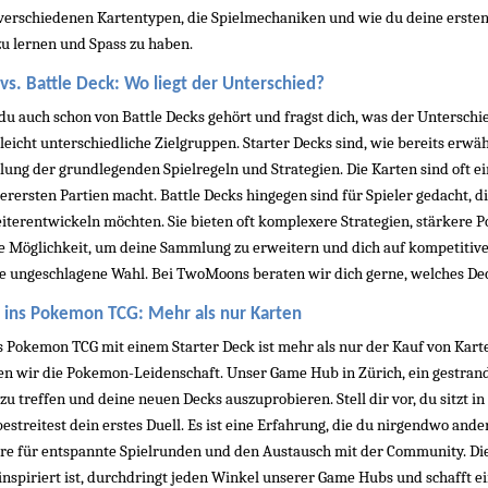
 verschiedenen Kartentypen, die Spielmechaniken und wie du deine ersten S
 lernen und Spass zu haben.
 vs. Battle Deck: Wo liegt der Unterschied?
 du auch schon von Battle Decks gehört und fragst dich, was der Unterschied
 leicht unterschiedliche Zielgruppen. Starter Decks sind, wie bereits erwäh
tlung der grundlegenden Spielregeln und Strategien. Die Karten sind oft e
llerersten Partien macht. Battle Decks hingegen sind für Spieler gedacht, 
iterentwickeln möchten. Sie bieten oft komplexere Strategien, stärkere 
e Möglichkeit, um deine Sammlung zu erweitern und dich auf kompetitivere 
ie ungeschlagene Wahl. Bei TwoMoons beraten wir dich gerne, welches De
g ins Pokemon TCG: Mehr als nur Karten
s Pokemon TCG mit einem Starter Deck ist mehr als nur der Kauf von Karten
 wir die Pokemon-Leidenschaft. Unser Game Hub in Zürich, ein gestrandet
 zu treffen und deine neuen Decks auszuprobieren. Stell dir vor, du sitz
estreitest dein erstes Duell. Es ist eine Erfahrung, die du nirgendwo ande
re für entspannte Spielrunden und den Austausch mit der Community. Di
nspiriert ist, durchdringt jeden Winkel unserer Game Hubs und schafft ei