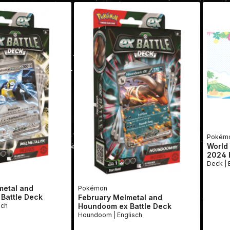
Pokém
World
2024 
metal and
Pokémon
Battle Deck
February Melmetal and
Houndoom ex Battle Deck
glisch
Houndoom | Englisch