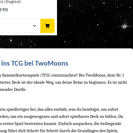
Resendiz | Englisch
r Preis:
9.90
oder benutze die Schaltflächen um die 
gewünschten Wert ein oder benutze die 
dukt Anzahl: Gib den gewünschten Wert 
g ins TCG bei TwoMoons
mon Sammelkartenspiels (TCG) einzutauchen? Bei TwoMoons, dem Nr. 1 
rter Deck ist der ideale Weg, um deine Reise zu beginnen. Es ist nicht 
nnender Duelle.
n spielfertiges Set, das alles enthält, was du benötigst, um sofort 
urden, um ein ausgewogenes und sofort spielbares Deck zu bilden. Du 
rstes Spiel bestreiten kannst. Einfach auspacken, die beiliegende 
ng führt dich Schritt für Schritt durch die Grundlagen des Spiels, 