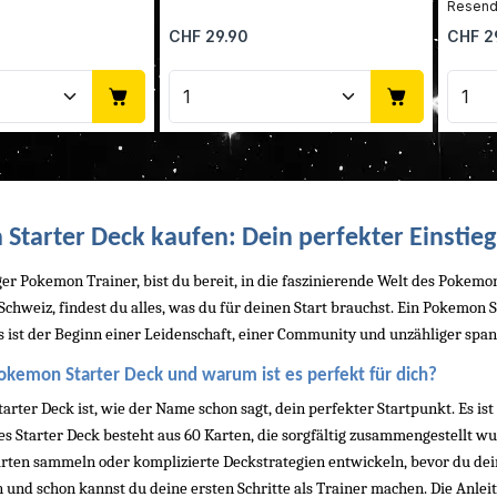
Regulärer Preis:
Reguläre
CHF 29.90
CHF 2
Anzahl: Gib den gewünschten Wert ein 
Produkt Anzahl: Gib den 
Pro
Starter Deck kaufen: Dein perfekter Einstie
ger Pokemon Trainer, bist du bereit, in die faszinierende Welt des Poke
hweiz, findest du alles, was du für deinen Start brauchst. Ein Pokemon Sta
 es ist der Beginn einer Leidenschaft, einer Community und unzähliger spa
Pokemon Starter Deck und warum ist es perfekt für dich?
rter Deck ist, wie der Name schon sagt, dein perfekter Startpunkt. Es ist ei
des Starter Deck besteht aus 60 Karten, die sorgfältig zusammengestellt w
rten sammeln oder komplizierte Deckstrategien entwickeln, bevor du dein e
 und schon kannst du deine ersten Schritte als Trainer machen. Die Anleitu