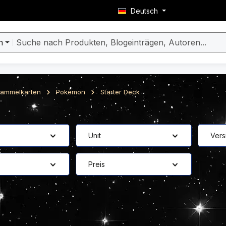
Deutsch
n
ammelkarten
Pokémon
Starter Deck
Unit
Vers
Preis