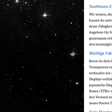
TwoMoons Eve
Wir wissen, da
kannst du unte
deine Fähigkei
Angebote für S
gemeinsam erle
den bestmöglic
Wichtige Fak
Bevor du dein 
Transparenz und
verkaufen wir 
Displays enthal
japanische Disp
Boxen (ETBs) e
den Versand ang
neues Starter 