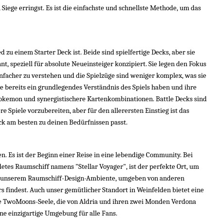
iege erringst. Es ist die einfachste und schnellste Methode, um das 
 zu einem Starter Deck ist. Beide sind spielfertige Decks, aber sie 
nt, speziell für absolute Neueinsteiger konzipiert. Sie legen den Fokus 
infacher zu verstehen und die Spielzüge sind weniger komplex, was sie 
die bereits ein grundlegendes Verständnis des Spiels haben und ihre 
Pokemon und synergistischere Kartenkombinationen. Battle Decks sind 
Spiele vorzubereiten, aber für den allerersten Einstieg ist das 
ck am besten zu deinen Bedürfnissen passt.
. Es ist der Beginn einer Reise in eine lebendige Community. Bei 
es Raumschiff namens "Stellar Voyager", ist der perfekte Ort, um 
t in unserem Raumschiff-Design-Ambiente, umgeben von anderen 
rs findest. Auch unser gemütlicher Standort in Weinfelden bietet eine 
e TwoMoons-Seele, die von Aldria und ihren zwei Monden Verdona 
ne einzigartige Umgebung für alle Fans.