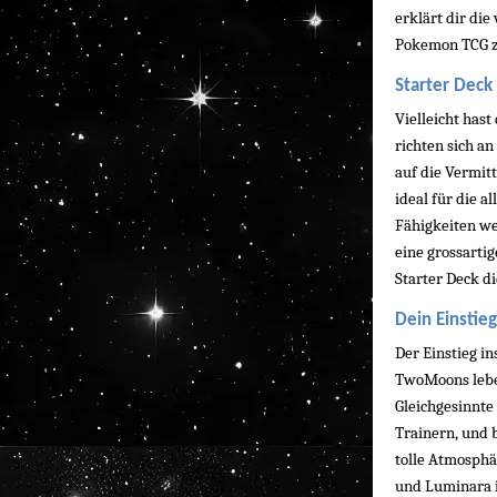
erklärt dir die
Pokemon TCG zu
Starter Deck
Vielleicht hast
richten sich an
auf die Vermit
ideal für die a
Fähigkeiten we
eine grossartig
Starter Deck d
Dein Einstie
Der Einstieg in
TwoMoons leben
Gleichgesinnte
Trainern, und b
tolle Atmosphä
und Luminara i