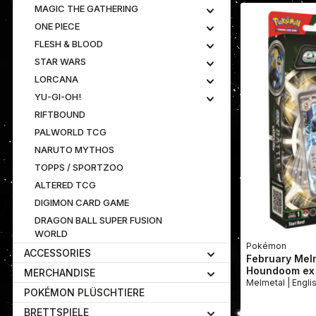
MAGIC THE GATHERING
ONE PIECE
FLESH & BLOOD
STAR WARS
LORCANA
YU-GI-OH!
RIFTBOUND
PALWORLD TCG
NARUTO MYTHOS
TOPPS / SPORTZOO
ALTERED TCG
DIGIMON CARD GAME
DRAGON BALL SUPER FUSION
WORLD
Pokémon
ACCESSORIES
February Mel
Houndoom ex 
MERCHANDISE
Melmetal | En
POKÉMON PLÜSCHTIERE
BRETTSPIELE