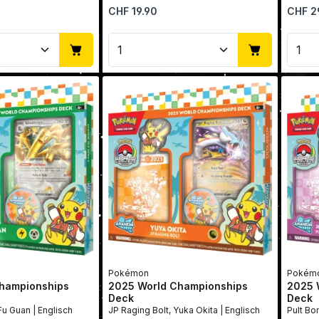
Regulärer Preis:
Reguläre
CHF 19.90
CHF 2
Anzahl: Gib den gewünschten Wert ein 
Produkt Anzahl: Gib den 
Pro
Pokémon
Pokém
hampionships
2025 World Championships
2025 
Deck
Deck
Joltdengo, Liao Fu Guan | Englisch
JP Raging Bolt, Yuka Okita | Englisch
Pult Bo