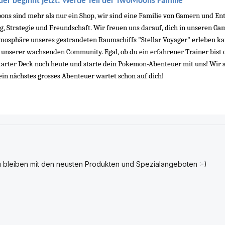
er beginnt jetzt: Werde Teil der TwoMoons Familie
ns sind mehr als nur ein Shop, wir sind eine Familie von Gamern und Enthu
g, Strategie und Freundschaft. Wir freuen uns darauf, dich in unseren Ga
tmosphäre unseres gestrandeten Raumschiffs "Stellar Voyager" erleben kan
 unserer wachsenden Community. Egal, ob du ein erfahrener Trainer bist o
Starter Deck noch heute und starte dein Pokemon-Abenteuer mit uns! Wir s
Dein nächstes grosses Abenteuer wartet schon auf dich!
u bleiben mit den neusten Produkten und Spezialangeboten :-)