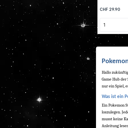
Regulärer Preis:
CHF 29.90
Produkt 
Pokemon 
Hallo zukünfti
Game Hub der Sc
nur ein Spiel,
Was ist ein 
Ein Pokemon Sta
loszulegen. Je
musst keine Ka
Anleitung lesen