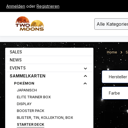
Anmelden
oder
Registrieren
um Hauptinhalt springen
Zur Suche springen
Alle Kategorie
SALES
Home
S
NEWS
EVENTS
SAMMELKARTEN
Hersteller
POKÉMON
JAPANISCH
Farbe
ELITE TRAINER BOX
DISPLAY
BOOSTER PACK
BLISTER, TIN, KOLLEKTION, BOX
STARTER DECK