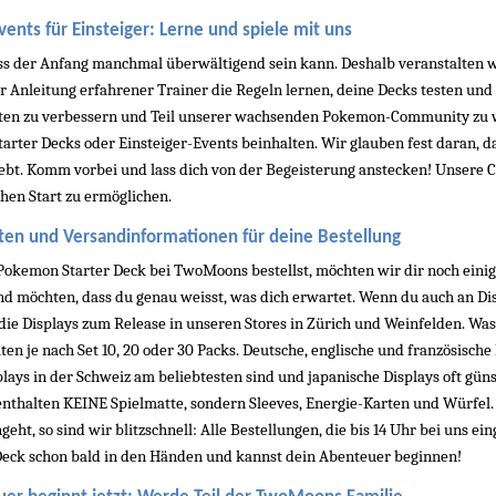
nts für Einsteiger: Lerne und spiele mit uns
ss der Anfang manchmal überwältigend sein kann. Deshalb veranstalten wir
r Anleitung erfahrener Trainer die Regeln lernen, deine Decks testen und 
ten zu verbessern und Teil unserer wachsenden Pokemon-Community zu werd
tarter Decks oder Einsteiger-Events beinhalten. Wir glauben fest daran,
bt. Komm vorbei und lass dich von der Begeisterung anstecken! Unsere Crew
hen Start zu ermöglichen.
ten und Versandinformationen für deine Bestellung
Pokemon Starter Deck bei TwoMoons bestellst, möchten wir dir noch einig
 möchten, dass du genau weisst, was dich erwartet. Wenn du auch an Displa
die Displays zum Release in unseren Stores in Zürich und Weinfelden. Was 
ten je nach Set 10, 20 oder 30 Packs. Deutsche, englische und französische 
lays in der Schweiz am beliebtesten sind und japanische Displays oft güns
nthalten KEINE Spielmatte, sondern Sleeves, Energie-Karten und Würfel. D
eht, so sind wir blitzschnell: Alle Bestellungen, die bis 14 Uhr bei uns ei
Deck schon bald in den Händen und kannst dein Abenteuer beginnen!