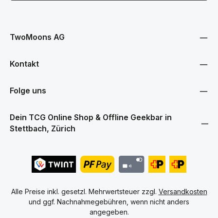
Diese Seite ist durch reCAPTCHA geschützt und es gelten die
Datenschutz
Datenschutzrichtlinie
und
Nutzungsbedingungen
.
Ich habe die
Datenschutzbestimmungen
zur Kenntnis
genommen und die
AGB
gelesen und bin mit ihnen
TwoMoons AG
einverstanden.
Kontakt
Folge uns
Dein TCG Online Shop & Offline Geekbar in
Stettbach, Zürich
Alle Preise inkl. gesetzl. Mehrwertsteuer zzgl.
Versandkosten
und ggf. Nachnahmegebühren, wenn nicht anders
angegeben.