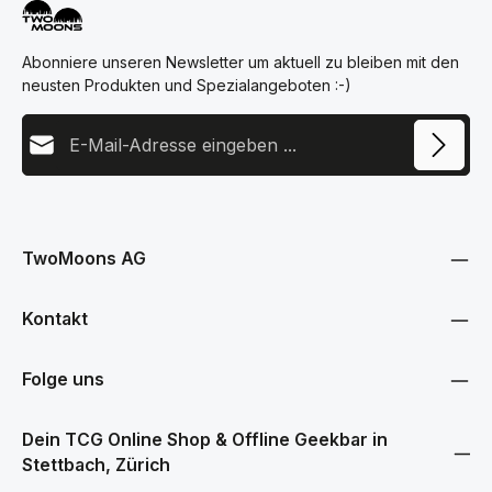
Abonniere unseren Newsletter um aktuell zu bleiben mit den
neusten Produkten und Spezialangeboten :-)
E-Mail-Adresse
Diese Seite ist durch reCAPTCHA geschützt und es gelten die
Datenschutz
Datenschutzrichtlinie
und
Nutzungsbedingungen
.
Ich habe die
Datenschutzbestimmungen
zur Kenntnis
genommen und die
AGB
gelesen und bin mit ihnen
TwoMoons AG
einverstanden.
Kontakt
Folge uns
Dein TCG Online Shop & Offline Geekbar in
Stettbach, Zürich