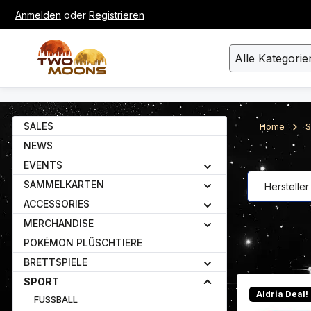
Anmelden
oder
Registrieren
um Hauptinhalt springen
Zur Suche springen
Alle Kategorie
SALES
Home
S
NEWS
EVENTS
SAMMELKARTEN
Hersteller
ACCESSORIES
MERCHANDISE
POKÉMON PLÜSCHTIERE
BRETTSPIELE
SPORT
Aldria Deal!
FUSSBALL