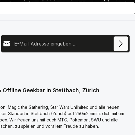
E-Mail-Adresse
Diese Seite ist durch reCAPTCHA geschützt und es gelten die
Datenschutz
Datenschutzrichtlinie
und
Nutzungsbedingungen
.
Ich habe die
Datenschutzbestimmungen
zur Kenntnis
genommen und die
AGB
gelesen und bin mit ihnen
einverstanden.
 Offline Geekbar in Stettbach, Zürich
n, Magic the Gathering, Star Wars Unlimited und alle neuen
er Standort in Stettbach (Zürich) auf 250m2 nimmt dich mit um
eben. Wir freuen uns mit euch MTG, Pokémon, SWU und alle
schen, zu spielen und vorallem Freude zu haben.