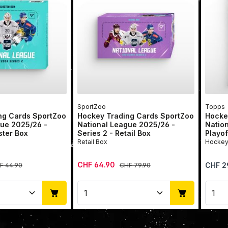
SportZoo
Topps
ng Cards SportZoo
Hockey Trading Cards SportZoo
Hocke
gue 2025/26 -
National League 2025/26 -
Natio
ster Box
Series 2 - Retail Box
Playof
Retail Box
Verkaufspreis:
ulärer Preis:
CHF 64.90
Regulärer Preis:
Reguläre
CHF 2
F 44.90
CHF 79.90
Anzahl: Gib den gewünschten Wert ein 
Produkt Anzahl: Gib den 
Pro