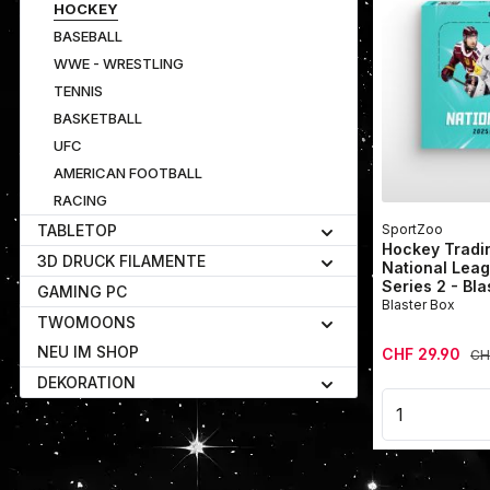
HOCKEY
BASEBALL
WWE - WRESTLING
TENNIS
BASKETBALL
UFC
AMERICAN FOOTBALL
RACING
SportZoo
TABLETOP
Hockey Tradi
3D DRUCK FILAMENTE
National Lea
Series 2 - Bla
GAMING PC
Blaster Box
TWOMOONS
NEU IM SHOP
Verkaufspreis:
CHF 29.90
Reg
CH
DEKORATION
Produkt 