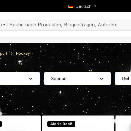
Deutsch
n
port
Hockey
Sportart
Unit
Aldria Deal!