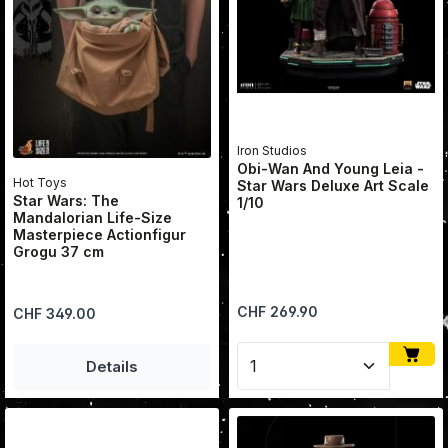
Iron Studios
Obi-Wan And Young Leia -
Hot Toys
Star Wars Deluxe Art Scale
Star Wars: The
1/10
Mandalorian Life-Size
Masterpiece Actionfigur
Grogu 37 cm
Regulärer Preis:
CHF 269.90
Regulärer Preis:
CHF 349.00
Produkt Anzahl: Gib den
Details