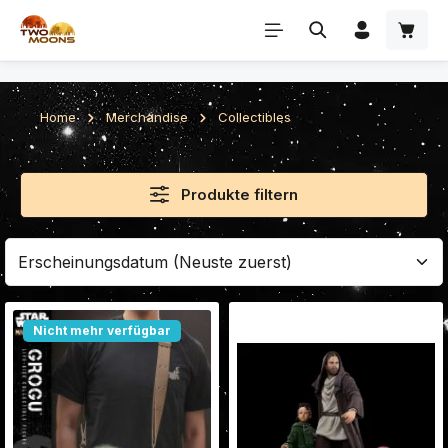
Zum Hauptinhalt springen
Home
Merchandise
Collectibles
Produkte filtern
Nicht mehr verfügbar