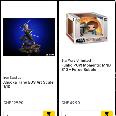
Star Wars Unlimited
Funko POP! Moments: MND
S10 - Force Bubble ​
Iron Studios
Ahsoka Tano BDS Art Scale
1/10
Regulärer Preis:
Regulärer Preis:
CHF 199.90
CHF 49.90
Produkt Anzahl: Gib den gewünschten Wert ein oder
Produkt Anzahl: Gib den