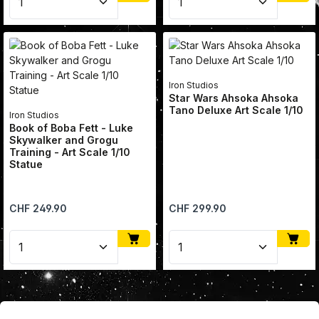
Iron Studios
Star Wars Ahsoka Ahsoka
Tano Deluxe Art Scale 1/10
Iron Studios
Book of Boba Fett - Luke
Skywalker and Grogu
Training - Art Scale 1/10
Statue
Regulärer Preis:
Regulärer Preis:
CHF 249.90
CHF 299.90
Produkt Anzahl: Gib den gewünschten Wert ein oder
Produkt Anzahl: Gib den