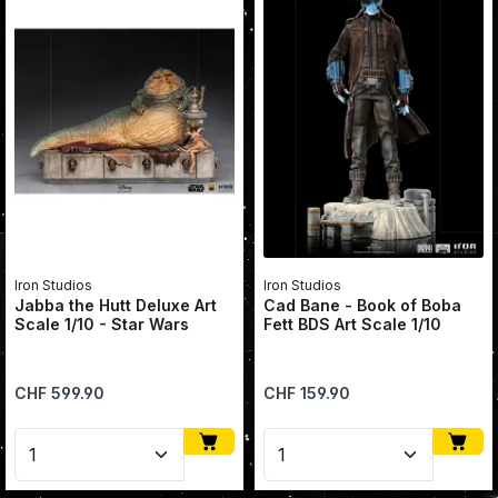
Iron Studios
Iron Studios
Jabba the Hutt Deluxe Art
Cad Bane - Book of Boba
Scale 1/10 - Star Wars
Fett BDS Art Scale 1/10
Regulärer Preis:
Regulärer Preis:
CHF 599.90
CHF 159.90
Produkt Anzahl: Gib den gewünschten Wert ein oder
Produkt Anzahl: Gib den