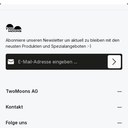
Abonniere unseren Newsletter um aktuell zu bleiben mit den
neusten Produkten und Spezialangeboten :-)
E-Mail-Adresse
Diese Seite ist durch reCAPTCHA geschützt und es gelten die
Datenschutz
Datenschutzrichtlinie
und
Nutzungsbedingungen
.
Ich habe die
Datenschutzbestimmungen
zur Kenntnis
genommen und die
AGB
gelesen und bin mit ihnen
TwoMoons AG
einverstanden.
Kontakt
Folge uns