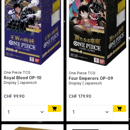
One Piece TCG
One Piece TCG
Royal Blood OP-10
Four Emperors OP-09
Display | Japanisch
Display | Japanisch
Regulärer Preis:
Regulärer Preis:
CHF 99.90
CHF 179.90
Produkt Anzahl: Gib den gewünschten Wert ein oder
Produkt Anzahl: Gib den