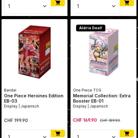
Produkt Anzahl: Gib den gewünschten Wert ein oder
Produkt Anzahl: Gib den
Aldria Deal!
Bandai
One Piece TCG
One Piece Heroines Edition
Memorial Collection: Extra
EB-03
Booster EB-01
Display | Japanisch
Display | Japanisch
Verkaufspreis:
Regulärer Preis:
CHF 169.90
Regulärer Preis:
CHF 199.90
CHF 189.90
Produkt Anzahl: Gib den gewünschten Wert ein oder
Produkt Anzahl: Gib den