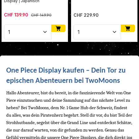
Display | Japanisch
Verkaufspreis:
CHF 139.90
Regulärer Preis:
Regulärer Preis:
CHF 229.90
CHF 149.90
Produkt Anzahl: Gib den gewünschten Wert ein oder
Produkt Anzahl: Gib den
One Piece Display kaufen – Dein Tor zu 
epischen Abenteuern bei TwoMoons
Hallo Abenteurer, bist du bereit, in die faszinierende Welt von One 
Piece einzutauchen und deine Sammlung auf das nächste Level zu 
heben? Bei TwoMoons, dem Nr. 1 Game Hub der Schweiz, findest 
du alles, was dein Piratenherz begehrt. Stell dir vor, du bist Teil der 
Strohhutbande, segelst über die Grand Line und entdeckst Schätze, 
die nur darauf warten, von dir gefunden zu werden. Genau das 
Gefühl vermitteln dir unsere One Piece Displays, die dich direkt ins 