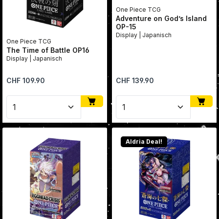
One Piece TCG
Adventure on God’s Island
OP-15
Display | Japanisch
One Piece TCG
The Time of Battle OP16
Display | Japanisch
Regulärer Preis:
Regulärer Preis:
CHF 109.90
CHF 139.90
Produkt Anzahl: Gib den gewünschten Wert ein oder
Produkt Anzahl: Gib den
Aldria Deal!