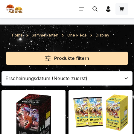
Zum Hauptinhalt springen
Home
Sammelkarten
One Piece
Display
Produkte filtern