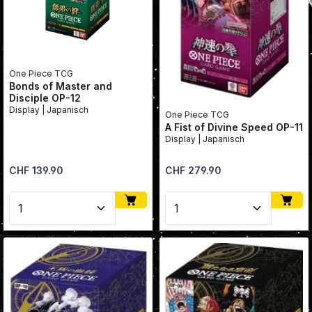
One Piece TCG
Bonds of Master and
Disciple OP-12
Display | Japanisch
One Piece TCG
A Fist of Divine Speed OP-11
Display | Japanisch
Regulärer Preis:
Regulärer Preis:
CHF 139.90
CHF 279.90
Produkt Anzahl: Gib den gewünschten Wert ein oder
Produkt Anzahl: Gib den