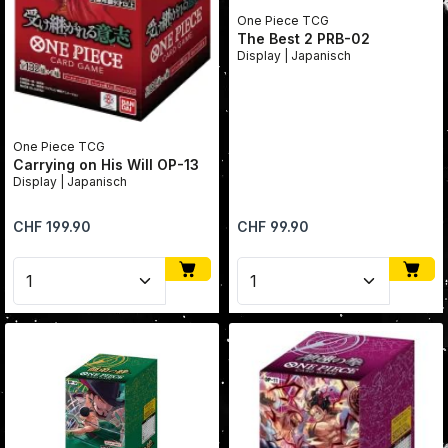
One Piece TCG
The Best 2 PRB-02
Display | Japanisch
One Piece TCG
Carrying on His Will OP-13
Display | Japanisch
Regulärer Preis:
Regulärer Preis:
CHF 199.90
CHF 99.90
Produkt Anzahl: Gib den gewünschten Wert ein oder
Produkt Anzahl: Gib den