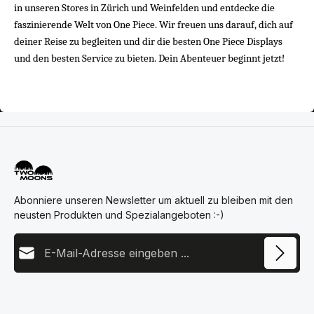
in unseren Stores in Zürich und Weinfelden und entdecke die 
faszinierende Welt von One Piece. Wir freuen uns darauf, dich auf 
deiner Reise zu begleiten und dir die besten One Piece Displays 
und den besten Service zu bieten. Dein Abenteuer beginnt jetzt!
Abonniere unseren Newsletter um aktuell zu bleiben mit den
neusten Produkten und Spezialangeboten :-)
E-Mail-Adresse
Diese Seite ist durch reCAPTCHA geschützt und es gelten die
Datenschutz
Datenschutzrichtlinie
und
Nutzungsbedingungen
.
Ich habe die
Datenschutzbestimmungen
zur Kenntnis