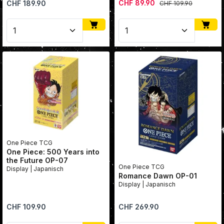
Verkaufspreis:
Regulärer Preis:
CHF 89.90
Regulärer Preis:
CHF 189.90
CHF 109.90
Produkt Anzahl: Gib den gewünschten Wert ein oder
Produkt Anzahl: Gib den
One Piece TCG
One Piece: 500 Years into
the Future OP-07
One Piece TCG
Display | Japanisch
Romance Dawn OP-01
Display | Japanisch
Regulärer Preis:
Regulärer Preis:
CHF 109.90
CHF 269.90