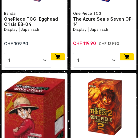
Bandai
One Piece TCG
OnePiece TCG: Egghead
The Azure Sea's Seven OP-
Crisis EB-04
14
Display | Japanisch
Display | Japanisch
Verkaufspreis:
Regulärer Preis:
CHF 119.90
Regulärer Preis:
CHF 109.90
CHF 139.90
Produkt Anzahl: Gib den gewünschten Wert ein oder
Produkt Anzahl: Gib den