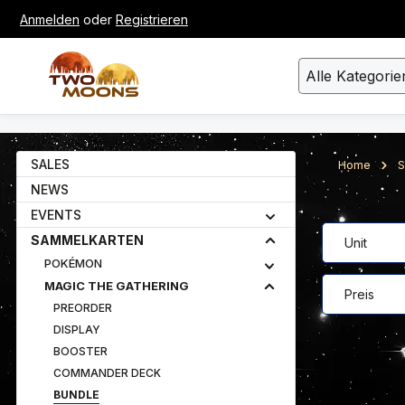
Anmelden
oder
Registrieren
um Hauptinhalt springen
Zur Suche springen
Alle Kategorie
SALES
Home
S
NEWS
EVENTS
SAMMELKARTEN
Unit
POKÉMON
MAGIC THE GATHERING
Preis
PREORDER
DISPLAY
BOOSTER
COMMANDER DECK
BUNDLE