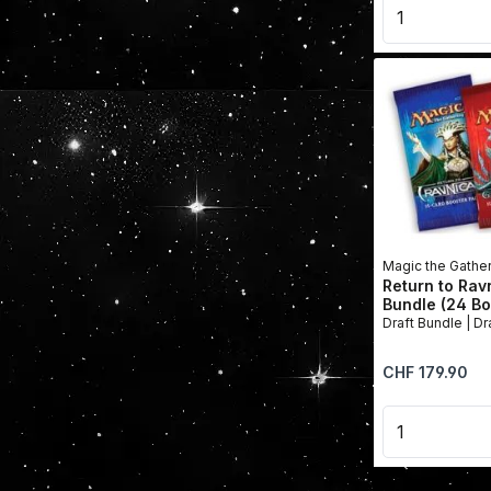
Produkt 
Magic the Gathe
Return to Rav
Bundle (24 Bo
Regulärer Preis:
CHF 179.90
Produkt 