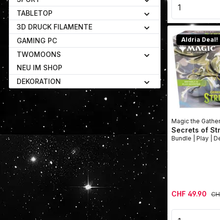
Produkt 
TABLETOP
3D DRUCK FILAMENTE
Aldria Deal!
GAMING PC
TWOMOONS
NEU IM SHOP
DEKORATION
Magic the Gathe
Secrets of St
Bundle
Verkaufspreis:
CHF 49.90
Reg
CH
Produkt 