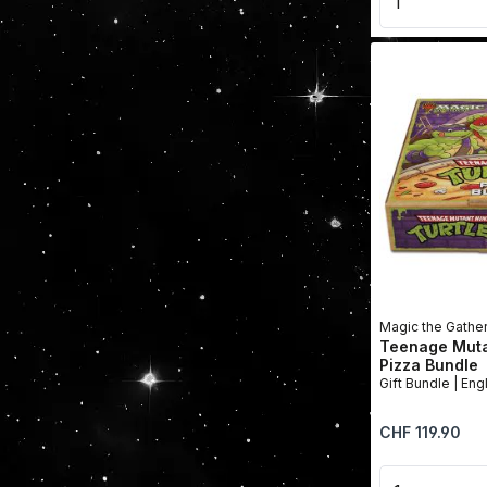
Magic the Gathe
Teenage Mutan
Pizza Bundle
Gift Bundl
Regulärer Preis:
CHF 119.90
Produkt 