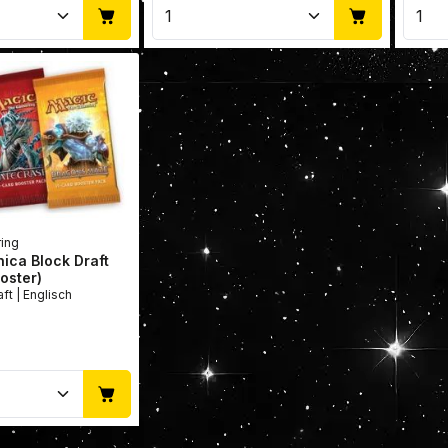
Anzahl: Gib den gewünschten Wert ein 
Produkt Anzahl: Gib den 
Pro
ring
nica Block Draft
oster)
Draft Bundle | Draft | Englisch
Anzahl: Gib den gewünschten Wert ein 