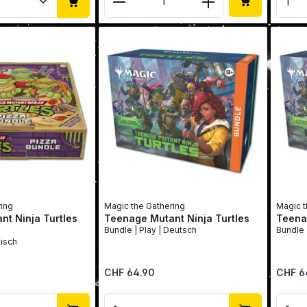
ring
Magic the Gathering
Magic t
t Ninja Turtles
Teenage Mutant Ninja Turtles
Teenag
Bundle | Play | Deutsch
e | Englisch
Regulärer Preis:
Reguläre
CHF 64.90
CHF 6
Anzahl: Gib den gewünschten Wert ein 
Produkt Anzahl: Gib den 
Pro