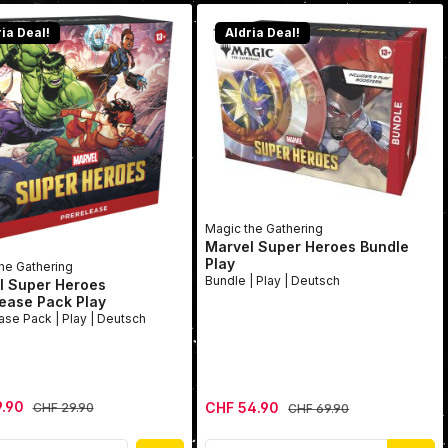
ia Deal!
Aldria Deal!
Magic the Gathering
Marvel Super Heroes Bundle
Play
he Gathering
Bundle | Play | Deutsch
l Super Heroes
ease Pack Play
Prerelease Pack | Play | Deutsch
spreis:
Verkaufspreis:
9.90
Regulärer Preis:
CHF 54.90
Regulärer Preis:
CHF 29.90
CHF 69.90