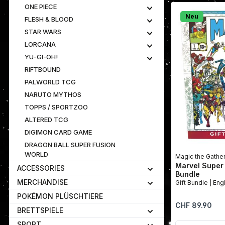
ONE PIECE
Neu
FLESH & BLOOD
STAR WARS
LORCANA
YU-GI-OH!
RIFTBOUND
PALWORLD TCG
NARUTO MYTHOS
TOPPS / SPORTZOO
ALTERED TCG
DIGIMON CARD GAME
DRAGON BALL SUPER FUSION
WORLD
Magic the Gathe
Marvel Super 
ACCESSORIES
Bundle
MERCHANDISE
Gift Bundl
POKÉMON PLÜSCHTIERE
Regulärer Preis:
CHF 89.90
BRETTSPIELE
SPORT