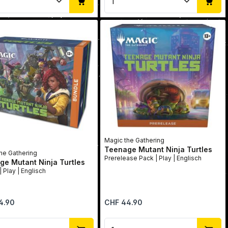
Magic the Gathering
Teenage Mutant Ninja Turtles
he Gathering
Prerelease Pack | Play | Englisch
e Mutant Ninja Turtles
Bundle | Play | Englisch
r Preis:
Regulärer Preis:
4.90
CHF 44.90
oder benutze die Schaltflächen um die 
gewünschten Wert ein oder benutze die 
dukt Anzahl: Gib den gewünschten Wert 
Produkt Anzahl: Gib 