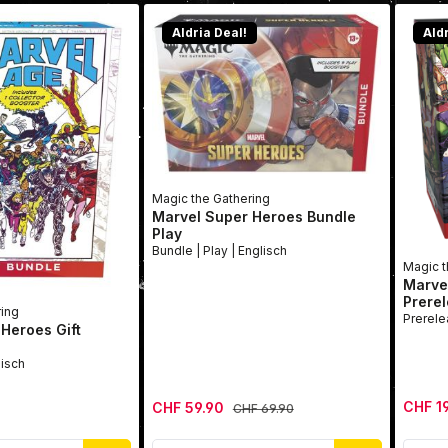
Aldria Deal!
Aldr
Magic the Gathering
Marvel Super Heroes Bundle
Play
Bundle | Play | Englisch
Magic t
Marve
Prerel
ring
Heroes Gift
e | Englisch
Verkauf
Verkaufspreis:
CHF 1
CHF 59.90
Regulärer Preis:
CHF 69.90