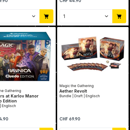
9.90
CHF 44.90
oder benutze die Schaltflächen um die 
gewünschten Wert ein oder benutze die 
dukt Anzahl: Gib den gewünschten Wert 
Produkt Anzahl: Gib 
Magic the Gathering
Aether Revolt
he Gathering
rs at Karlov Manor
Bundle | Draft | Englisch
 Edition
Bundle | Englisch
r Preis:
Regulärer Preis:
4.90
CHF 69.90