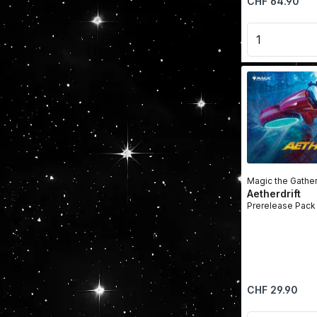
CHF 64.90
Produkt 
Magic the Gathe
Aetherdrift
Regulärer Preis:
CHF 29.90