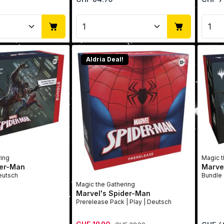
Anzahl: Gib den gewünschten Wert ein 
Produkt Anzahl: Gib den 
Pro
Aldria Deal!
ring
Magic t
der-Man
Marve
 | Play | Deutsch
Magic the Gathering
Marvel's Spider-Man
Prerelease Pack | Play | Deutsch
Verkaufspreis:
Regulärer Preis:
Reguläre