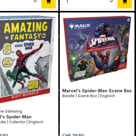
Marvel's Spider-Man Scene Box
Bundle | Scene Box | Englisch
he Gathering
l's Spider-Man
Gift Bundle | Collector | Englisch
r Preis:
Regulärer Preis:
9.90
CHF 39.90