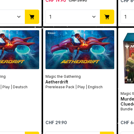
CHF 19.90
CHF 6
CHF 39.90
Anzahl: Gib den gewünschten Wert ein 
Produkt Anzahl: Gib den 
Pro
ring
Magic the Gathering
Aetherdrift
Prerelease Pack | Play | Deutsch
Prerelease Pack | Play | Englisch
Magic t
Murde
Cluedo
Regulärer Preis:
Reguläre
CHF 29.90
CHF 6