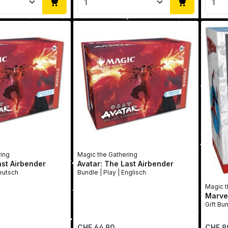
ring
Magic the Gathering
ast Airbender
Avatar: The Last Airbender
 | Play | Deutsch
Bundle | Play | Englisch
Magic t
Marve
Regulärer Preis:
Reguläre
CHF 64.90
CHF 9