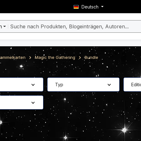
Deutsch
n
ammelkarten
Magic the Gathering
Bundle
Typ
Edit