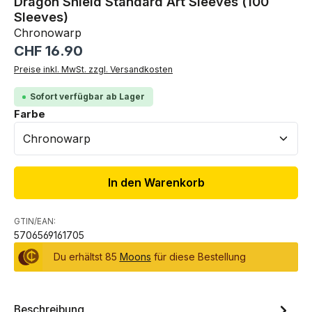
Dragon Shield Standard Art Sleeves (100
Sleeves)
Chronowarp
Regulärer Preis:
CHF 16.90
Preise inkl. MwSt. zzgl. Versandkosten
Sofort verfügbar ab Lager
auswählen
Farbe
In den Warenkorb
GTIN/EAN:
5706569161705
Du erhältst 85
Moons
für diese Bestellung
Beschreibung