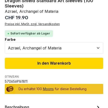
Dragon Shield Standard Art Sleeves (100
Sleeves)
Azrael, Archangel of Materia
Regulärer Preis:
CHF 19.90
Preise inkl. MwSt. zzgl. Versandkosten
Sofort verfügbar ab Lager
auswählen
Farbe
In den Warenkorb
GTIN/EAN:
5706569161811
Du erhältst 100
Moons
für diese Bestellung
Beschreibung