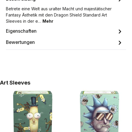
Betrete eine Welt aus uralter Macht und majestätischer
Fantasy Ästhetik mit den Dragon Shield Standard Art
Sleeves in der e…
Mehr
Eigenschaften
Bewertungen
Produktgalerie überspringen
Art Sleeves