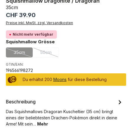
Squishmallow Dragonite / Dragoran
35cm
Regulärer Preis:
CHF 39.90
Preise inkl. MwSt. zzgl. Versandkosten
Nicht mehr verfügbar
auswählen
Squishmallow Grösse
35cm
50cm
(Diese Option ist zurzeit nicht verfügbar.)
(Diese Option ist zurzeit nicht verfügbar.)
GTIN/EAN:
196566198272
Du erhältst 200
Moons
für diese Bestellung
Beschreibung
Das Squishmallows Dragoran Kuscheltier (35 cm) bringt
eines der beliebtesten Drachen-Pokémon direkt in deine
Arme! Mit sein…
Mehr