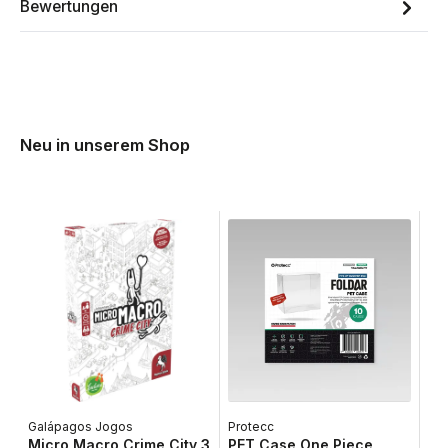
Bewertungen
Neu in unserem Shop
Galápagos Jogos
Protecc
Lib
Micro Macro Crime City 3
PET Case One Piece
Ta