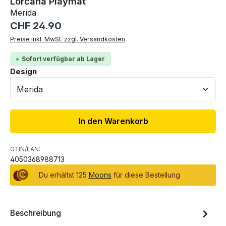
Lorcana Playmat
Merida
Regulärer Preis:
CHF 24.90
Preise inkl. MwSt. zzgl. Versandkosten
Sofort verfügbar ab Lager
auswählen
Design
In den Warenkorb
GTIN/EAN:
4050368988713
Du erhältst 125
Moons
für diese Bestellung
Beschreibung