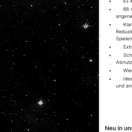
•
63 
•
88 
angene
•
Kla
Reduzi
Spiele
•
Ext
•
Sch
Abnut
•
Wie
•
Ide
und an
Neu in u