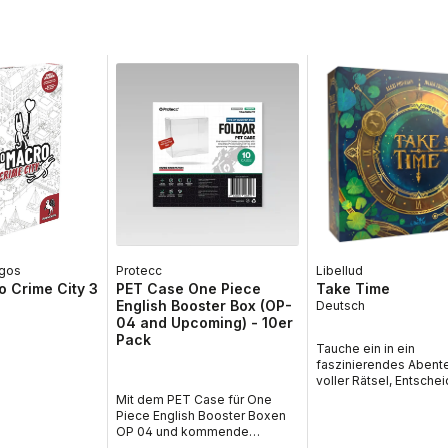
gos
Protecc
Libellud
 Crime City 3
PET Case One Piece
Take Time
English Booster Box (OP-
Deutsch
04 and Upcoming) - 10er
Pack
Tauche ein in ein
faszinierendes Abent
voller Rätsel, Entsche
und geheimnisvoller
Mit dem PET Case für One
Zeitmechaniken mit T
Piece English Booster Boxen
in deutscher Sprache.
OP 04 und kommende
innovative Brettspiel 
Editionen im 10er Pack von