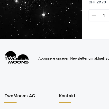
Regulärer Prei
CHF 29.90
Produkt
Abonniere unseren Newsletter um aktuell z
TwoMoons AG
Kontakt