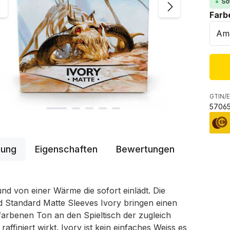
So
Farb
GTIN/E
57065
bung
Eigenschaften
Bewertungen
und von einer Wärme die sofort einlädt. Die
d Standard Matte Sleeves Ivory bringen einen
farbenen Ton an den Spieltisch der zugleich
raffiniert wirkt. Ivory ist kein einfaches Weiss es