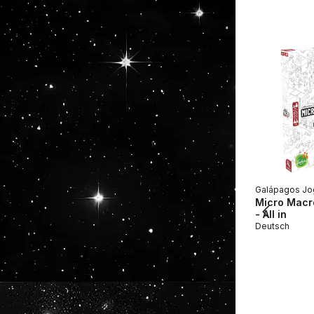
Galápagos Jo
Micro Macro
- All in
Deutsch