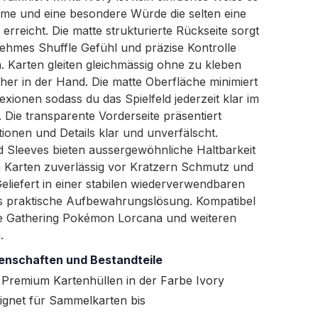
rme und eine besondere Würde die selten eine
erreicht. Die matte strukturierte Rückseite sorgt
nehmes Shuffle Gefühl und präzise Kontrolle
 Karten gleiten gleichmässig ohne zu kleben
cher in der Hand. Die matte Oberfläche minimiert
exionen sodass du das Spielfeld jederzeit klar im
t. Die transparente Vorderseite präsentiert
ationen und Details klar und unverfälscht.
d Sleeves bieten aussergewöhnliche Haltbarkeit
 Karten zuverlässig vor Kratzern Schmutz und
liefert in einer stabilen wiederverwendbaren
s praktische Aufbewahrungslösung. Kompatibel
e Gathering Pokémon Lorcana und weiteren
.
enschaften und Bestandteile
 Premium Kartenhüllen in der Farbe Ivory
ignet für Sammelkarten bis