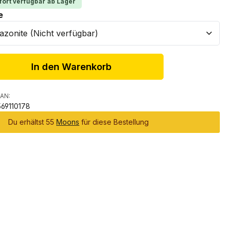
fort verfügbar ab Lager
auswählen
e
In den Warenkorb
AN:
69110178
Du erhältst 55
Moons
für diese Bestellung