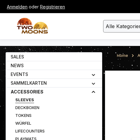
Anmelden
oder
Registrieren
um Hauptinhalt springen
Zur Suche springen
Alle Kategorie
Home
A
SALES
NEWS
EVENTS
Bildergalerie ü
SAMMELKARTEN
ACCESSORIES
SLEEVES
DECKBOXEN
TOKENS
WÜRFEL
LIFECOUNTERS
PLAYMATS