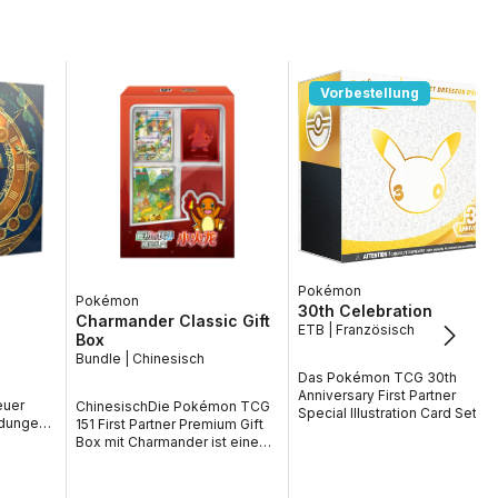
Vorbestellung
Pokémon
Pokémon
30th Celebration
Charmander Classic Gift
ETB | Französisch
Box
Bundle | Chinesisch
Das Pokémon TCG 30th
Anniversary First Partner
euer
ChinesischDie Pokémon TCG
Special Illustration Card Set
idungen
151 First Partner Premium Gift
feiert 30 Jahre Pokémon mit
Box mit Charmander ist eine
einem besonderen
ake Time
exklusive chinesische
Sammlerprodukt rund um die
 Dieses
Sammlerbox rund um das
ersten Partner Pokémon. Jede
verbindet
beliebte Feuer Pokémon aus