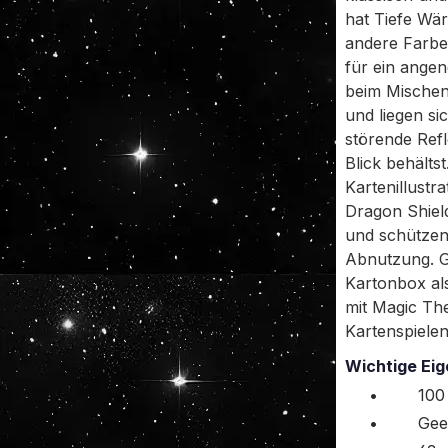
hat Tiefe Wä
andere Farbe 
für ein ange
beim Mischen.
und liegen si
störende Refl
Blick behälts
Kartenillustr
Dragon Shiel
und schützen
Abnutzung. Ge
Kartonbox al
mit Magic Th
Kartenspielen
Wichtige Eig
•
100
•
Gee