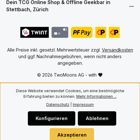
erz
dauerhaft in hervorragendem
Dein TCG Online Shop & Offline Geekbar in
Bei
Zustand bewahren möchten.
Stettbach, Zürich
pas
Hauptmerkmale • Hochwertige
un
PET Cases für englische One
Spi
Piece Booster Boxen ab OP 04
De
und kommende Editionen •
Spi
10er Pack für den Schutz
Son
mehrerer Booster Boxen •
Mon
Passgenaue Konstruktion für
Auf
versiegelte Booster Boxen •
Alle Preise inkl. gesetzl. Mehrwertsteuer zzgl.
Versandkosten
Bon
Transparentes PET Material für
Ums
und ggf. Nachnahmegebühren, wenn nicht anders
eine hochwertige Präsentation
Ums
• Schützt vor Staub, Kratzern
angegeben.
Ums
und alltäglicher Abnutzung •
Uhr
Ideal für Aufbewahrung,
© 2026 TwoMoons AG - with
Plä
Transport und Sammlervitrinen
und
Mit Twomoons bleiben deine
for
englischen One Piece Booster
Off
Diese Website verwendet Cookies, um eine bestmögliche
Boxen sicher geschützt und
Bre
werden gleichzeitig stilvoll
Erfahrung bieten zu können.
Mehr Informationen ...
präsentiert.
Datenschutz
|
Impressum
Konfigurieren
Ablehnen
Akzeptieren