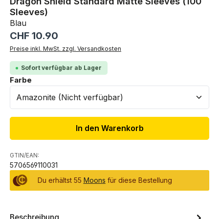
Dragon Shield Standard Matte Sleeves (100
Sleeves)
Blau
Regulärer Preis:
CHF 10.90
Preise inkl. MwSt. zzgl. Versandkosten
Sofort verfügbar ab Lager
auswählen
Farbe
In den Warenkorb
GTIN/EAN:
5706569110031
Du erhältst 55
Moons
für diese Bestellung
Beschreibung