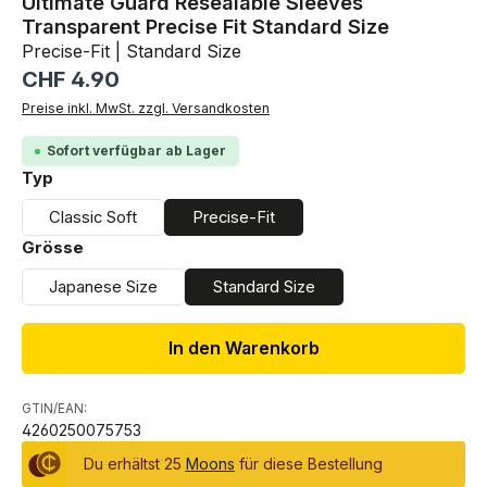
Ultimate Guard Resealable Sleeves
Transparent Precise Fit Standard Size
Precise-Fit | Standard Size
Regulärer Preis:
CHF 4.90
Preise inkl. MwSt. zzgl. Versandkosten
Sofort verfügbar ab Lager
auswählen
Typ
Classic Soft
Precise-Fit
auswählen
Grösse
Japanese Size
Standard Size
In den Warenkorb
GTIN/EAN:
4260250075753
Du erhältst 25
Moons
für diese Bestellung