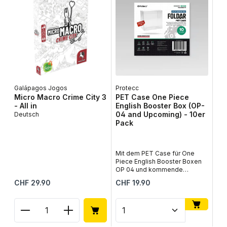
Galápagos Jogos
Protecc
Lib
Micro Macro Crime City 3
PET Case One Piece
Ta
- All in
English Booster Box (OP-
De
04 and Upcoming) - 10er
Deutsch
Pack
Tau
fas
vol
und
Mit dem PET Case für One
Zei
Piece English Booster Boxen
in 
OP 04 und kommende
inn
Editionen im 10er Pack von
Regulärer Preis:
Regulärer Preis:
Reg
CHF 29.90
CHF 19.90
CH
ein
Twomoons schützt du gleich
cle
mehrere versiegelte Booster
und
Boxen zuverlässig und stilvoll.
Produkt Anzahl: Gib den gewünschten Wert ein od
Produkt Anzahl: Gib den 
Pr
Ge
Speziell für englische One
Mon
Piece Card Game Booster
Sch
Boxen ab OP 04 sowie