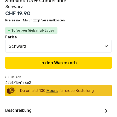
Sidekick 100+ Convertible
Schwarz
Regulärer Preis:
CHF 19.90
Preise inkl. MwSt. zzgl. Versandkosten
Sofort verfügbar ab Lager
auswählen
Farbe
In den Warenkorb
GTIN/EAN:
4251715412862
Du erhältst 100
Moons
für diese Bestellung
Beschreibung