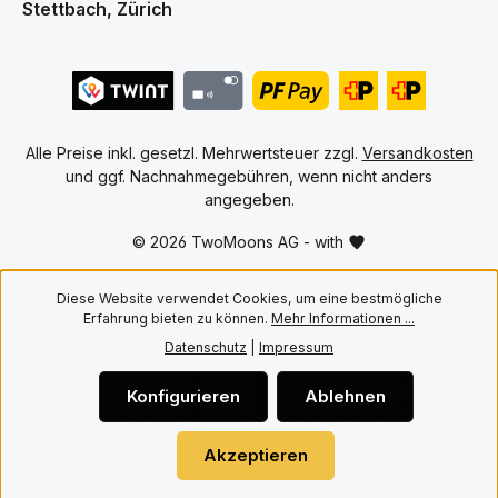
Stettbach, Zürich
pas
Hauptmerkmale • Hochwertige
un
PET Cases für englische One
Spi
Piece Booster Boxen ab OP 04
De
und kommende Editionen •
Spi
10er Pack für den Schutz
Son
mehrerer Booster Boxen •
Mon
Passgenaue Konstruktion für
Auf
versiegelte Booster Boxen •
Alle Preise inkl. gesetzl. Mehrwertsteuer zzgl.
Versandkosten
Bon
Transparentes PET Material für
Ums
und ggf. Nachnahmegebühren, wenn nicht anders
eine hochwertige Präsentation
Ums
• Schützt vor Staub, Kratzern
angegeben.
Ums
und alltäglicher Abnutzung •
Uhr
Ideal für Aufbewahrung,
© 2026 TwoMoons AG - with
Plä
Transport und Sammlervitrinen
und
Mit Twomoons bleiben deine
for
englischen One Piece Booster
Off
Diese Website verwendet Cookies, um eine bestmögliche
Boxen sicher geschützt und
Bre
werden gleichzeitig stilvoll
Erfahrung bieten zu können.
Mehr Informationen ...
präsentiert.
Datenschutz
|
Impressum
Konfigurieren
Ablehnen
Akzeptieren