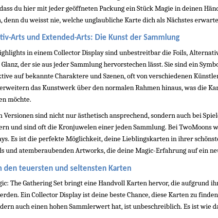
dass du hier mit jeder geöffneten Packung ein Stück Magie in deinen Hände
, denn du weisst nie, welche unglaubliche Karte dich als Nächstes erwartet
nativ-Arts und Extended-Arts: Die Kunst der Sammlung
ighlights in einem Collector Display sind unbestreitbar die Foils, Alternat
anz, der sie aus jeder Sammlung hervorstechen lässt. Sie sind ein Symbol f
tive auf bekannte Charaktere und Szenen, oft von verschiedenen Künstlern 
erweitern das Kunstwerk über den normalen Rahmen hinaus, was die Kar
en möchte.
en Versionen sind nicht nur ästhetisch ansprechend, sondern auch bei Spie
gern und sind oft die Kronjuwelen einer jeden Sammlung. Bei TwoMoons wis
ays. Es ist die perfekte Möglichkeit, deine Lieblingskarten in ihrer schöns
ls und atemberaubenden Artworks, die deine Magic-Erfahrung auf ein ne
h den teuersten und seltensten Karten
c: The Gathering Set bringt eine Handvoll Karten hervor, die aufgrund ihr
rden. Ein Collector Display ist deine beste Chance, diese Karten zu finden.
dern auch einen hohen Sammlerwert hat, ist unbeschreiblich. Es ist wie da