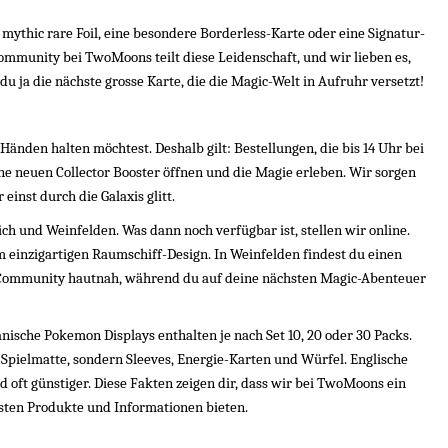
 mythic rare Foil, eine besondere Borderless-Karte oder eine Signatur-
 Community bei TwoMoons teilt diese Leidenschaft, und wir lieben es, 
u ja die nächste grosse Karte, die die Magic-Welt in Aufruhr versetzt!
änden halten möchtest. Deshalb gilt: Bestellungen, die bis 14 Uhr bei 
ne neuen Collector Booster öffnen und die Magie erleben. Wir sorgen 
einst durch die Galaxis glitt.
ch und Weinfelden. Was dann noch verfügbar ist, stellen wir online. 
 im einzigartigen Raumschiff-Design. In Weinfelden findest du einen 
Community hautnah, während du auf deine nächsten Magic-Abenteuer 
anische Pokemon Displays enthalten je nach Set 10, 20 oder 30 Packs. 
Spielmatte, sondern Sleeves, Energie-Karten und Würfel. Englische 
 oft günstiger. Diese Fakten zeigen dir, dass wir bei TwoMoons ein 
sten Produkte und Informationen bieten.