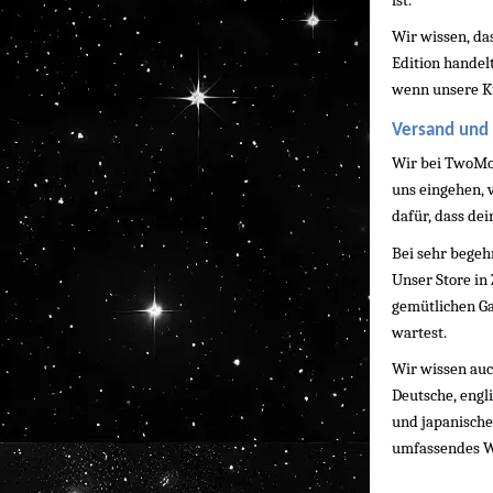
ist.
Wir wissen, das
Edition handelt
wenn unsere Kun
Versand und 
Wir bei TwoMoo
uns eingehen, 
dafür, dass dei
Bei sehr begehr
Unser Store in 
gemütlichen G
wartest.
Wir wissen auch
Deutsche, engl
und japanische 
umfassendes Wi