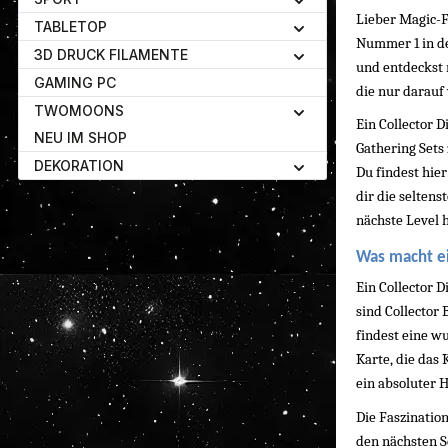
Lieber Magic-F
TABLETOP
Nummer 1 in der
3D DRUCK FILAMENTE
und entdeckst n
GAMING PC
die nur darauf
TWOMOONS
Ein Collector D
NEU IM SHOP
Gathering Sets 
DEKORATION
Du findest hie
dir die seltens
nächste Level 
Was macht ei
Ein Collector 
sind Collector 
findest eine w
Karte, die das
ein absoluter 
Die Faszination
den nächsten S