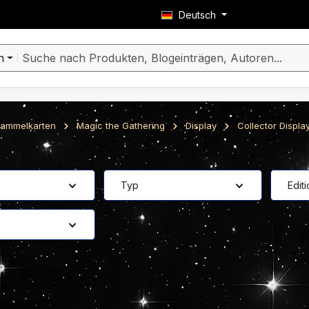
Deutsch
n
ammelkarten
Magic the Gathering
Display
Collector Displa
Typ
Edit