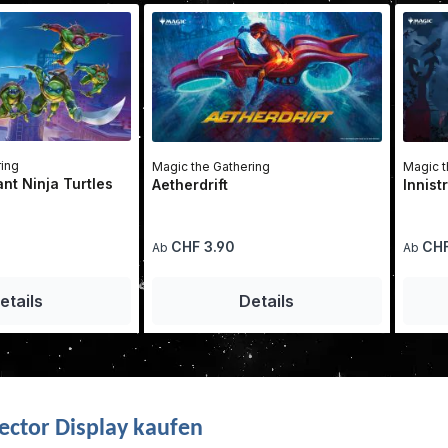
ring
Magic the Gathering
Magic t
t Ninja Turtles
Aetherdrift
Innis
Regulärer Preis:
Reguläre
CHF 3.90
CHF
Ab
Ab
etails
Details
ector Display kaufen