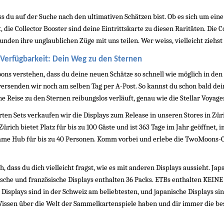
s du auf der Suche nach den ultimativen Schätzen bist. Ob es sich um eine
, die Collector Booster sind deine Eintrittskarte zu diesen Raritäten. Die
den ihre unglaublichen Züge mit uns teilen. Wer weiss, vielleicht ziehst d
Verfügbarkeit: Dein Weg zu den Sternen
ns verstehen, dass du deine neuen Schätze so schnell wie möglich in den H
versenden wir noch am selben Tag per A-Post. So kannst du schon bald dei
ne Reise zu den Sternen reibungslos verläuft, genau wie die Stellar Voyager 
ten Sets verkaufen wir die Displays zum Release in unseren Stores in Züri
Zürich bietet Platz für bis zu 100 Gäste und ist 363 Tage im Jahr geöffnet,
ame Hub für bis zu 40 Personen. Komm vorbei und erlebe die TwoMoons-
, dass du dich vielleicht fragst, wie es mit anderen Displays aussieht. Jap
ische und französische Displays enthalten 36 Packs. ETBs enthalten KEINE 
Displays sind in der Schweiz am beliebtesten, und japanische Displays sind
ssen über die Welt der Sammelkartenspiele haben und dir immer die be