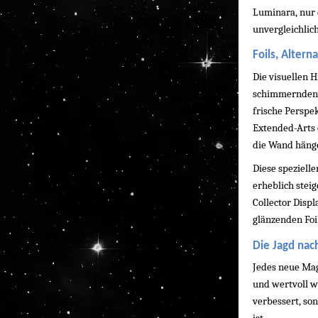
Luminara, nur 
unvergleichlich
Foils, Alter
Die visuellen H
schimmernden Gl
frische Perspek
Extended-Arts 
die Wand häng
Diese speziell
erheblich stei
Collector Displ
glänzenden Foi
Die Jagd nac
Jedes neue Magi
und wertvoll we
verbessert, son