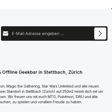
E-Mail-Adresse
Diese Seite ist durch reCAPTCHA geschützt und es gelten die
Datenschutz
Datenschutzrichtlinie
und
Nutzungsbedingungen
.
Ich habe die
Datenschutzbestimmungen
zur Kenntnis
genommen und die
AGB
gelesen und bin mit ihnen
einverstanden.
 Offline Geekbar in Stettbach, Zürich
n, Magic the Gathering, Star Wars Unlimited und alle neuen
er Standort in Stettbach (Zürich) auf 250m2 nimmt dich mit um
eben. Wir freuen uns mit euch MTG, Pokémon, SWU und alle
schen, zu spielen und vorallem Freude zu haben.