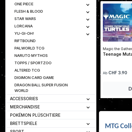
ONE PIECE
FLESH & BLOOD
STAR WARS
LORCANA
YU-GI-OH!
RIFTBOUND
PALWORLD TCG
Magic the Gathe
Teenage Mutan
NARUTO MYTHOS
TOPPS / SPORTZOO
ALTERED TCG
Regulärer Preis:
CHF 3.90
Ab
DIGIMON CARD GAME
DRAGON BALL SUPER FUSION
D
WORLD
ACCESSORIES
MERCHANDISE
POKÉMON PLÜSCHTIERE
BRETTSPIELE
MTG Coll
SPORT