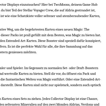
ollector Displays einzutauchen? Hier bei TwoMoons, deinem Game Hub 
 bist Teil der Stellar Voyager Crew, die auf Aldria gestrandet ist, 
y ist wie eine Schatzkiste voller seltener und atemberaubender Karten, 
timative Weg, um die begehrtesten Karten eines neuen Magic: The 
dieser Packs ist prall gefüllt mit dem Besten, was Magic zu bieten hat. 
en Extended-Art-Karten. Diese Booster sind speziell dafür konzipiert, 
ern. Es ist die perfekte Wahl für alle, die ihre Sammlung auf das 
stern geniessen möchten.
ler und Spieler. Im Gegensatz zu normalen Set- oder Draft-Boostern 
d wertvolle Karten zu bieten. Stell dir vor, du öffnest ein Pack und 
 die fantastischen Welten von Magic entführt. Oder eine Extended-Art-
stellt. Diese Karten sind nicht nur spielstark, sondern auch optisch 
 Karten eines Sets zu ziehen. Jedes Collector Display ist eine Chance, 
den seltensten Mineralien auf den zwei Monden Aldrias, Verdona und 