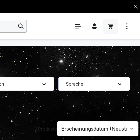
y
ion
Sprache
3 Produkte