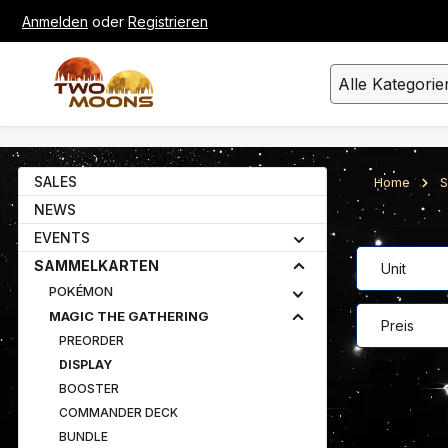
Anmelden
oder
Registrieren
um Hauptinhalt springen
Zur Suche springen
Alle Kategorie
SALES
Home
S
NEWS
EVENTS
SAMMELKARTEN
Unit
POKÉMON
MAGIC THE GATHERING
Preis
PREORDER
DISPLAY
BOOSTER
COMMANDER DECK
BUNDLE