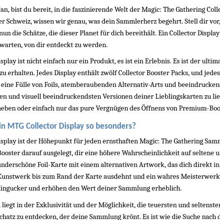
an, bist du bereit, in die faszinierende Welt der Magic: The Gathering C
 Schweiz, wissen wir genau, was dein Sammlerherz begehrt. Stell dir vor, du
un die Schätze, die dieser Planet für dich bereithält. Ein Collector Displa
 warten, von dir entdeckt zu werden.
isplay ist nicht einfach nur ein Produkt, es ist ein Erlebnis. Es ist der ul
zu erhalten. Jedes Display enthält zwölf Collector Booster Packs, und jedes 
r eine Fülle von Foils, atemberaubenden Alternativ-Arts und beeindruckend
ten und visuell beeindruckendsten Versionen deiner Lieblingskarten zu lief
heben oder einfach nur das pure Vergnügen des Öffnens von Premium-Boo
n MTG Collector Display so besonders?
Display ist der Höhepunkt für jeden ernsthaften Magic: The Gathering Samm
Booster darauf ausgelegt, dir eine höhere Wahrscheinlichkeit auf seltene un
underschöne Foil-Karte mit einem alternativen Artwork, das dich direkt in
 Kunstwerk bis zum Rand der Karte ausdehnt und ein wahres Meisterwerk dar
Hingucker und erhöhen den Wert deiner Sammlung erheblich.
 liegt in der Exklusivität und der Möglichkeit, die teuersten und seltensten
chatz zu entdecken, der deine Sammlung krönt. Es ist wie die Suche nach 