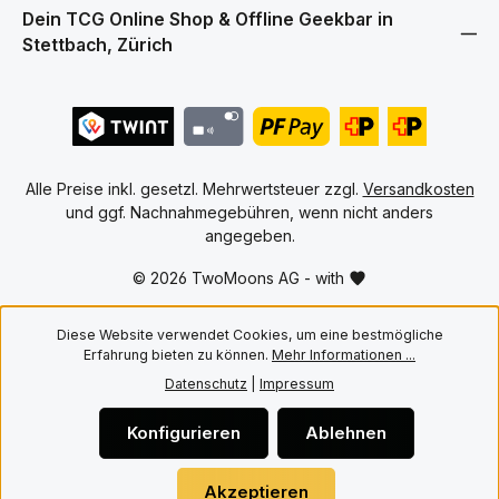
erz
dauerhaft in hervorragendem
Dein TCG Online Shop & Offline Geekbar in
Bei
Zustand bewahren möchten.
Stettbach, Zürich
pas
Hauptmerkmale • Hochwertige
un
PET Cases für englische One
Spi
Piece Booster Boxen ab OP 04
De
und kommende Editionen •
Spi
10er Pack für den Schutz
Son
mehrerer Booster Boxen •
Mon
Passgenaue Konstruktion für
Auf
versiegelte Booster Boxen •
Alle Preise inkl. gesetzl. Mehrwertsteuer zzgl.
Versandkosten
Bon
Transparentes PET Material für
Ums
und ggf. Nachnahmegebühren, wenn nicht anders
eine hochwertige Präsentation
Ums
• Schützt vor Staub, Kratzern
angegeben.
Ums
und alltäglicher Abnutzung •
Uhr
Ideal für Aufbewahrung,
© 2026 TwoMoons AG - with
Plä
Transport und Sammlervitrinen
und
Mit Twomoons bleiben deine
for
englischen One Piece Booster
Off
Diese Website verwendet Cookies, um eine bestmögliche
Boxen sicher geschützt und
Bre
werden gleichzeitig stilvoll
Erfahrung bieten zu können.
Mehr Informationen ...
präsentiert.
Datenschutz
|
Impressum
Konfigurieren
Ablehnen
Akzeptieren