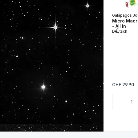
Galápagos Jo
Micro Macro
- All in
Deutsch
Regulärer Prei
CHF 29.90
Produkt