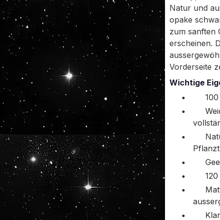
Natur und au
opake schwar
zum sanften G
erscheinen. D
aussergewöhn
Vorderseite ze
Wichtige Eig
•
100
•
Wei
vollst
•
Nat
Pflanz
•
Gee
•
120
•
Mat
ausser
•
Kla