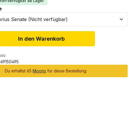
fort verfügbar ab Lager
auswählen
e
In den Warenkorb
AN:
69150495
Du erhältst 65
Moons
für diese Bestellung