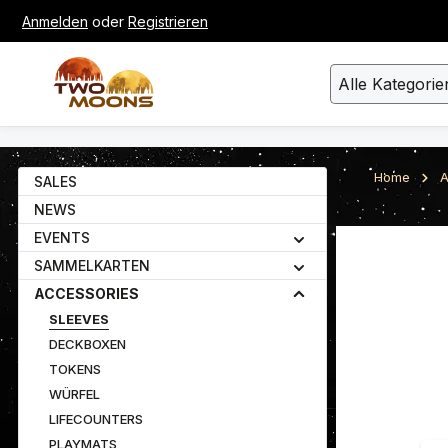
Anmelden
oder
Registrieren
um Hauptinhalt springen
Zur Suche springen
Alle Kategorie
Home
A
SALES
NEWS
EVENTS
Bildergalerie ü
SAMMELKARTEN
ACCESSORIES
SLEEVES
DECKBOXEN
TOKENS
WÜRFEL
LIFECOUNTERS
PLAYMATS