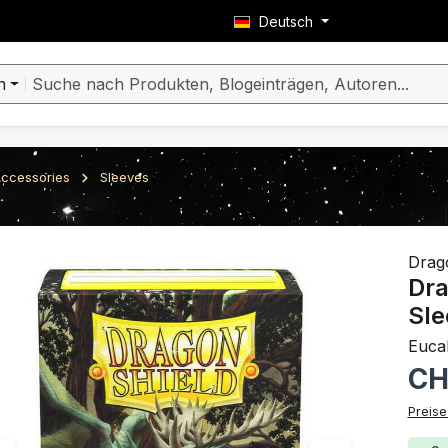
Deutsch
n
ccessories
Sleeves
berspringen
Drag
Dra
Sle
Euca
Regulä
CH
Preise