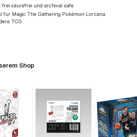
 frei säurefrei und archival safe
al für Magic The Gathering Pokémon Lorcana
dere TCG
nserem Shop