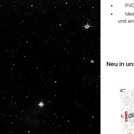
•
PVC
•
Ide
und an
Neu in u