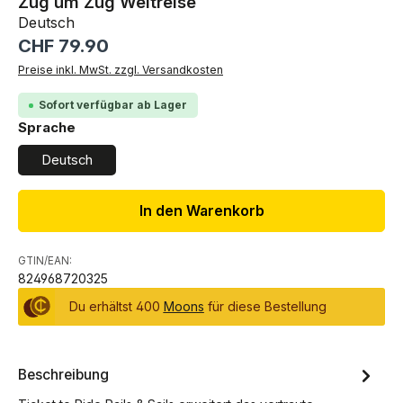
Zug um Zug Weltreise
Deutsch
Regulärer Preis:
CHF 79.90
Preise inkl. MwSt. zzgl. Versandkosten
Sofort verfügbar ab Lager
auswählen
Sprache
Deutsch
In den Warenkorb
GTIN/EAN:
824968720325
Du erhältst 400
Moons
für diese Bestellung
Beschreibung