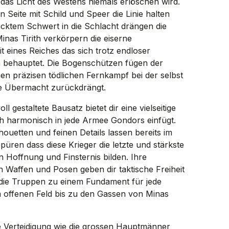
das Licht des Westens niemals erlöschen wird.
an Seite mit Schild und Speer die Linie halten
ücktem Schwert in die Schlacht drängen die
inas Tirith verkörpern die eiserne
it eines Reiches das sich trotz endloser
behauptet. Die Bogenschützen fügen der
en präzisen tödlichen Fernkampf bei der selbst
te Übermacht zurückdrängt.
ll gestaltete Bausatz bietet dir eine vielseitige
ich harmonisch in jede Armee Gondors einfügt.
lhouetten und feinen Details lassen bereits im
üren dass diese Krieger die letzte und stärkste
n Hoffnung und Finsternis bilden. Ihre
n Waffen und Posen geben dir taktische Freiheit
ie Truppen zu einem Fundament für jede
 offenen Feld bis zu den Gassen von Minas
ne Verteidigung wie die grossen Hauptmänner