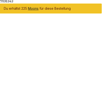
21108343
Du erhältst 225
Moons
für diese Bestellung