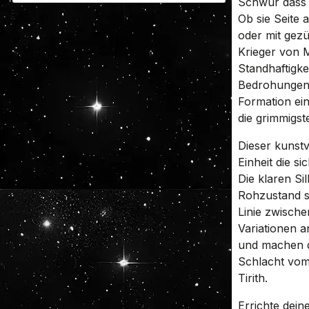
Schwur dass 
Ob sie Seite 
oder mit gez
Krieger von M
Standhaftigke
Bedrohungen 
Formation ein
die grimmigs
Dieser kunstvo
Einheit die s
Die klaren Si
Rohzustand sp
Linie zwische
Variationen a
und machen d
Schlacht vom
Tirith.
Errichte dei