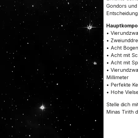
Gondors und f
Entscheidung
Hauptkompon
• Vierundzwan
• Zweiunddrei
• Acht Boge
• Acht mit S
• Acht mit Sp
• Vierundzwa
Millimeter
• Perfekte K
• Hohe Vielse
Stelle dich mi
Minas Tirith 