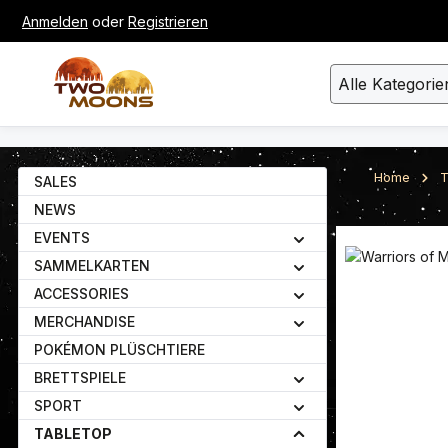
Anmelden
oder
Registrieren
um Hauptinhalt springen
Zur Suche springen
Alle Kategorie
Home
T
SALES
NEWS
EVENTS
Bildergalerie ü
SAMMELKARTEN
ACCESSORIES
MERCHANDISE
POKÉMON PLÜSCHTIERE
BRETTSPIELE
SPORT
TABLETOP