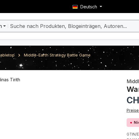
Deutsch
n
abletop
Middle-Earth Strategy Battle Game
berspringen
Middl
War
Regulä
CH
Preise
Ni
GTIN/E