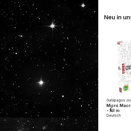
Neu in u
Galápagos Jo
Micro Macro
- All in
Deutsch