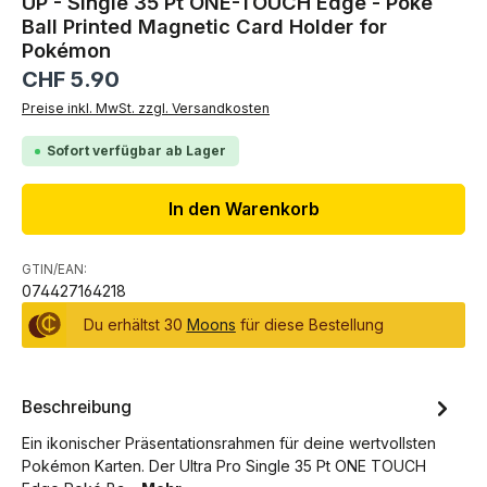
UP - Single 35 Pt ONE-TOUCH Edge - Poké
Ball Printed Magnetic Card Holder for
Pokémon
Regulärer Preis:
CHF 5.90
Preise inkl. MwSt. zzgl. Versandkosten
Sofort verfügbar ab Lager
In den Warenkorb
GTIN/EAN:
074427164218
Du erhältst 30
Moons
für diese Bestellung
Beschreibung
Ein ikonischer Präsentationsrahmen für deine wertvollsten
Pokémon Karten. Der Ultra Pro Single 35 Pt ONE TOUCH