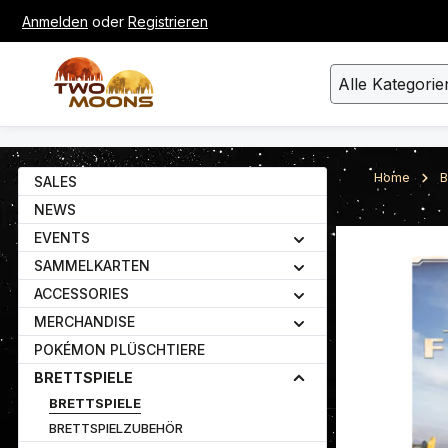
Anmelden
oder
Registrieren
um Hauptinhalt springen
Zur Suche springen
Alle Kategorie
Home
B
SALES
NEWS
EVENTS
Bildergalerie ü
SAMMELKARTEN
ACCESSORIES
MERCHANDISE
POKÉMON PLÜSCHTIERE
BRETTSPIELE
BRETTSPIELE
BRETTSPIELZUBEHÖR