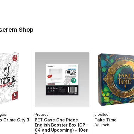
nserem Shop
gos
Protecc
Libellud
 Crime City 3
PET Case One Piece
Take Time
English Booster Box (OP-
Deutsch
04 and Upcoming) - 10er