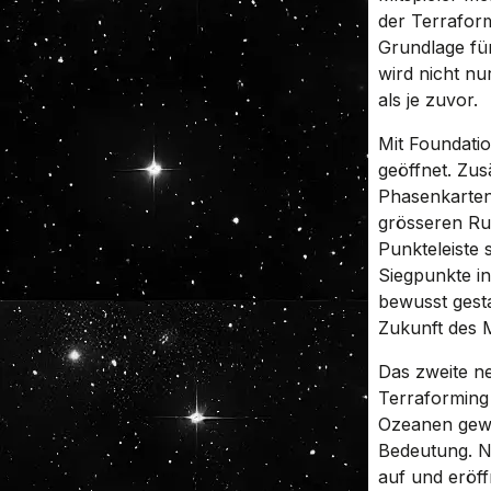
der Terrafor
Grundlage für
wird nicht n
als je zuvor.
Mit Foundatio
geöffnet. Zus
Phasenkarten 
grösseren Run
Punkteleiste 
Siegpunkte in
bewusst gest
Zukunft des 
Das zweite ne
Terraforming
Ozeanen gewi
Bedeutung. Ne
auf und eröf