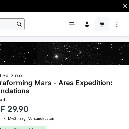
 Sp. z o.o.
raforming Mars - Ares Expedition:
ndations
sch
rer Preis:
F 29.90
 inkl. MwSt. zzgl. Versandkosten