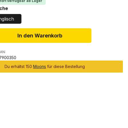
fort verfügbar ab Lager
auswählen
che
nglisch
In den Warenkorb
AN:
7900350
Du erhältst 150
Moons
für diese Bestellung