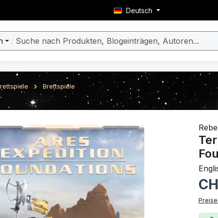
Deutsch
n
rettspiele
Brettspiele
berspringen
Rebel
Ter
Fou
Engli
Regulä
CH
Preise