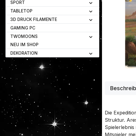
SPORT
TABLETOP
3D DRUCK FILAMENTE
GAMING PC
TWOMOONS
NEU IM SHOP
DEKORATION
Beschrei
Die Expediti
Struktur. Are
Spielerlebnis 
Mitspieler me