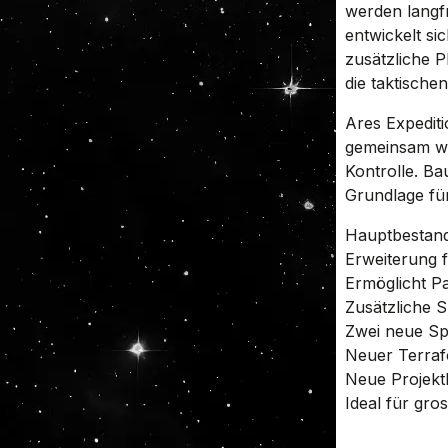
werden langfr
entwickelt si
zusätzliche P
die taktische
Ares Expediti
gemeinsam wa
Kontrolle. Ba
Grundlage fü
Hauptbestand
Erweiterung 
Ermöglicht Pa
Zusätzliche 
Zwei neue Spi
Neuer Terraf
Neue Projekt
Ideal für gro