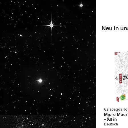
Neu in u
Galápagos Jo
Micro Macro
- All in
Deutsch