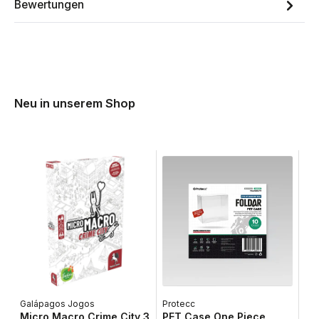
Bewertungen
Neu in unserem Shop
Galápagos Jogos
Protecc
Lib
Micro Macro Crime City 3
PET Case One Piece
Ta