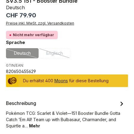
SV3.5 151 - Booster Bundle
Deutsch
Regulärer Preis:
CHF 79.90
Preise inkl. MwSt. zzgl. Versandkosten
Nicht mehr verfügbar
auswählen
Sprache
Deutsch
Englisch
(Diese Option ist zurzeit nicht verfügbar.)
(Diese Option ist zurzeit nicht verfügbar.)
GTIN/EAN:
820650455629
Du erhältst 400
Moons
für diese Bestellung
Beschreibung
Pokémon TCG: Scarlet & Violet—151 Booster Bundle Gotta
Catch ’Em All! Team up with Bulbasaur, Charmander, and
Squirtle a…
Mehr