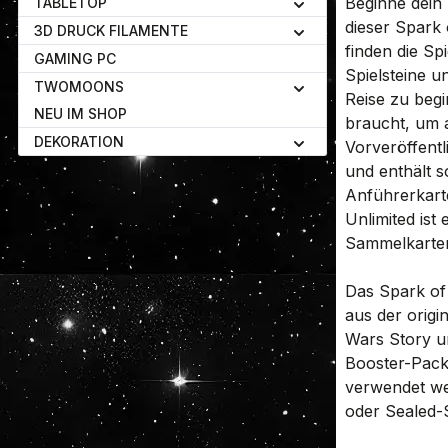
Beginne dein 
TABLETOP
dieser Spark 
3D DRUCK FILAMENTE
finden die S
GAMING PC
Spielsteine u
TWOMOONS
Reise zu begi
NEU IM SHOP
braucht, um 
DEKORATION
Vorveröffentl
und enthält 
Anführerkart
Unlimited ist 
Sammelkarten
Das Spark of 
aus der origi
Wars Story u
Booster-Pack,
verwendet we
oder Sealed-