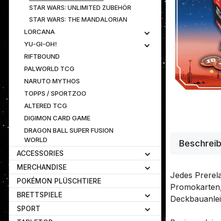
STAR WARS: UNLIMITED ZUBEHÖR
STAR WARS: THE MANDALORIAN
LORCANA
YU-GI-OH!
RIFTBOUND
PALWORLD TCG
NARUTO MYTHOS
TOPPS / SPORTZOO
ALTERED TCG
DIGIMON CARD GAME
DRAGON BALL SUPER FUSION
WORLD
Beschrei
ACCESSORIES
MERCHANDISE
Jedes Prerela
POKÉMON PLÜSCHTIERE
Promokarten, 
BRETTSPIELE
Deckbauanlei
SPORT