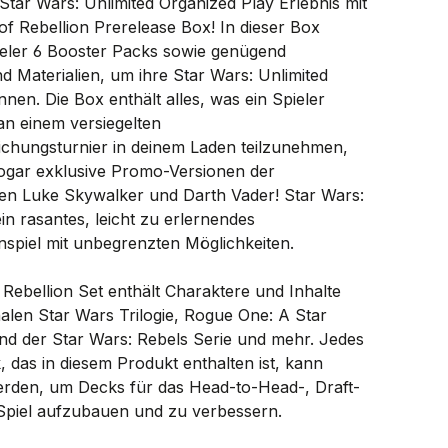
Star Wars: Unlimited Organized Play Erlebnis mit
of Rebellion Prerelease Box! In dieser Box
pieler 6 Booster Packs sowie genügend
nd Materialien, um ihre Star Wars: Unlimited
nnen. Die Box enthält alles, was ein Spieler
an einem versiegelten
ichungsturnier in deinem Laden teilzunehmen,
sogar exklusive Promo-Versionen der
en Luke Skywalker und Darth Vader! Star Wars:
ein rasantes, leicht zu erlernendes
spiel mit unbegrenzten Möglichkeiten.
Rebellion Set enthält Charaktere und Inhalte
nalen Star Wars Trilogie, Rogue One: A Star
nd der Star Wars: Rebels Serie und mehr. Jedes
 das in diesem Produkt enthalten ist, kann
rden, um Decks für das Head-to-Head-, Draft-
Spiel aufzubauen und zu verbessern.