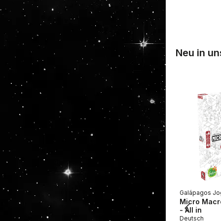
Neu in u
Galápagos Jo
Micro Macro
- All in
Deutsch