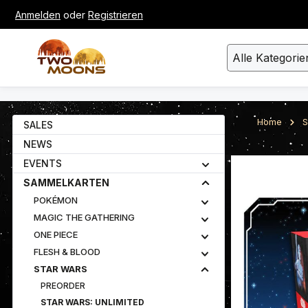
Anmelden
oder
Registrieren
um Hauptinhalt springen
Zur Suche springen
Alle Kategorie
Home
S
SALES
NEWS
EVENTS
Bildergalerie ü
SAMMELKARTEN
POKÉMON
MAGIC THE GATHERING
ONE PIECE
FLESH & BLOOD
STAR WARS
PREORDER
STAR WARS: UNLIMITED