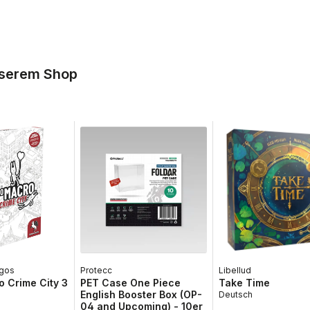
nserem Shop
gos
Protecc
Libellud
 Crime City 3
PET Case One Piece
Take Time
English Booster Box (OP-
Deutsch
04 and Upcoming) - 10er