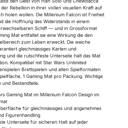
alaxis den Geist von Han Solo und Chewbacca
der Rebellion in ihrer vollen visuellen Kraft auf
ch holen wollen. Die Millenium Falcon ist Freiheit
d die Hoffnung des Widerstands in einem
erwechselbaren Schiff — und in Grossformat
ing Mat entfaltet sie eine Wirkung die den
elbereich zum Leben erweckt. Die weiche
rantiert gleichmässiges Karten und
ng und die rutschfeste Unterseite hält das Mat
ition. Kompatibel mit Star Wars Unlimited
enspielen Brettspielen und allen Spielformaten
pielfläche. 1 Gaming Mat pro Packung. Wichtige
 und Bestandteile.
ars Gaming Mat im Millenium Falcon Design im
mat
berfläche für gleichmässiges und angenehmes
nd Figurenhandling
te Unterseite für sicheren Halt auf jeder