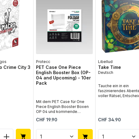
gos
Protecc
Libellud
 Crime City 3
PET Case One Piece
Take Time
English Booster Box (OP-
Deutsch
04 and Upcoming) - 10er
Pack
Tauche ein in ein
faszinierendes Abent
voller Rätsel, Entsche
und geheimnisvoller
Mit dem PET Case für One
Zeitmechaniken mit T
Piece English Booster Boxen
in deutscher Sprache.
OP 04 und kommende
innovative Brettspiel 
Editionen im 10er Pack von
s:
Regulärer Preis:
Regulärer Preis:
CHF 19.90
CHF 34.90
eine packende Geschi
Twomoons schützt du gleich
cleveren Herausforde
mehrere versiegelte Booster
und lädt dich dazu ein,
Boxen zuverlässig und stilvoll.
 Anzahl: Gib den gewünschten Wert ein
Produkt Anzahl: Gib den gew
Produkt Anz
Geheimnisse von Son
Speziell für englische One