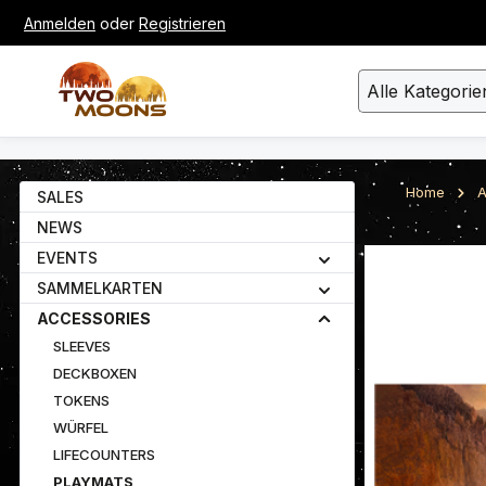
Anmelden
oder
Registrieren
um Hauptinhalt springen
Zur Suche springen
Alle Kategorie
Home
A
SALES
NEWS
EVENTS
Bildergalerie ü
SAMMELKARTEN
ACCESSORIES
SLEEVES
DECKBOXEN
TOKENS
WÜRFEL
LIFECOUNTERS
PLAYMATS