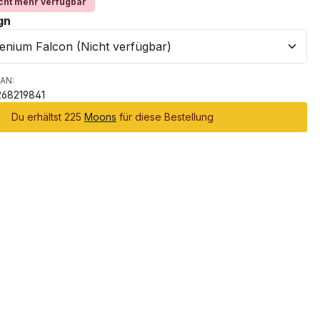
cht mehr verfügbar
auswählen
gn
AN:
68219841
Du erhältst 225
Moons
für diese Bestellung