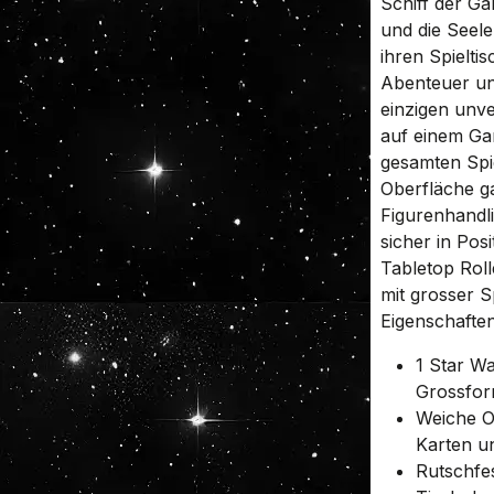
Schiff der G
und die Seele 
ihren Spieltis
Abenteuer un
einzigen unv
auf einem Gam
gesamten Spi
Oberfläche ga
Figurenhandli
sicher in Pos
Tabletop Roll
mit grosser S
Eigenschaften
1 Star W
Grossfor
Weiche O
Karten u
Rutschfes