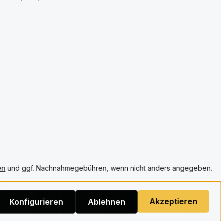
ge
im Charmander Design
Zeit begeistert mit
e
Sprache: Vereinfachtes
hochwertigem Spielmaterial,
Chinesisch Edition: Pokémon
spannenden Entscheidungen
g aus
151 First Partner Premium Gift
und langfristigem Spielspass.
Box Pokémon: Charmander
Bei Twomoons findest du die
rlauf.
passenden Brettspiele und
 du die
Erweiterungen für dein
 für
nächstes grosses
nte am
Abenteuer.Hauptmerkmale•
male•
Deutsche Ausgabe• Beidseiti
bedruckte Spieltafel mit
Schottland und Irland• 144
Landschaftsplättchen, 36 pro
ger• 3
Farbe• 48 Burgen, 12 pro
Farbe• 32 Kathedralen, 8 pro
pitel
Farbe• 32 Missionskarten für
bium
Schottland• 12 Missionskarten
ng
für Irland• 14 Rundturm
rung
Bonusmarker• 4
ger• 6
Verdopplungsmarker, je einer
 Rätsel
pro Farbe• 4
en
und ggf. Nachnahmegebühren, wenn nicht anders angegeben.
Wertungsübersichten• 4
hte•
Punktemarker• 4 Marker für
100 Punkte• 4 Marker für 200
und 300 Punkte•
Spielanleitung• Offizielles
Akzeptieren
Konfigurieren
Ablehnen
Rebirth Brettspiel