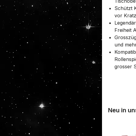
Tischobe
Schützt 
vor Krat
Legendär
Freiheit
Grosszüg
und mehr
Kompatibe
Rollenspi
grosser S
Neu in u