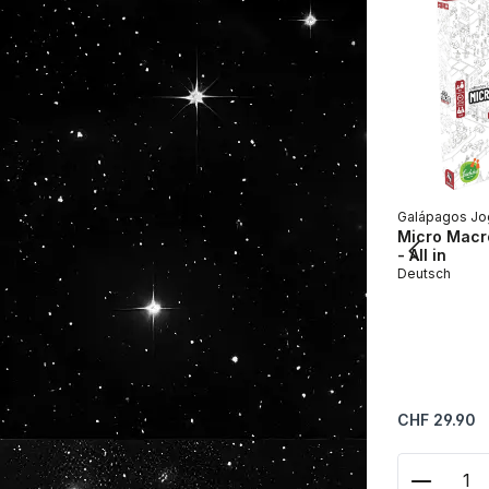
Galápagos Jo
Micro Macro
- All in
Deutsch
Regulärer Prei
CHF 29.90
Produkt