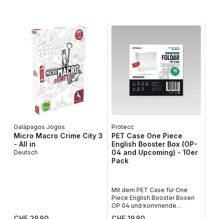
Galápagos Jogos
Protecc
Lib
Micro Macro Crime City 3
PET Case One Piece
Ta
- All in
English Booster Box (OP-
De
04 and Upcoming) - 10er
Deutsch
Pack
Tau
fas
vol
und
Mit dem PET Case für One
Zei
Piece English Booster Boxen
in 
OP 04 und kommende
inn
Editionen im 10er Pack von
Regulärer Preis:
Regulärer Preis:
Reg
CHF 29.90
CHF 19.90
CH