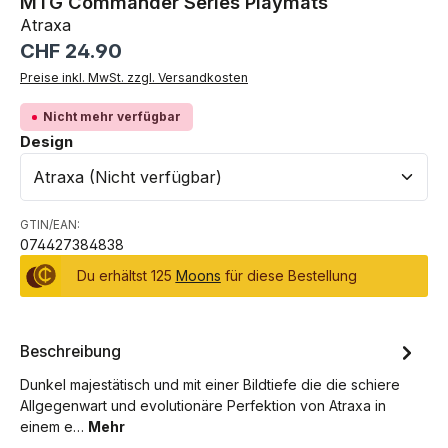
MTG Commander Series Playmats
Atraxa
Regulärer Preis:
CHF 24.90
Preise inkl. MwSt. zzgl. Versandkosten
Nicht mehr verfügbar
auswählen
Design
GTIN/EAN:
074427384838
Du erhältst 125
Moons
für diese Bestellung
Beschreibung
Dunkel majestätisch und mit einer Bildtiefe die die schiere
Allgegenwart und evolutionäre Perfektion von Atraxa in
einem e…
Mehr