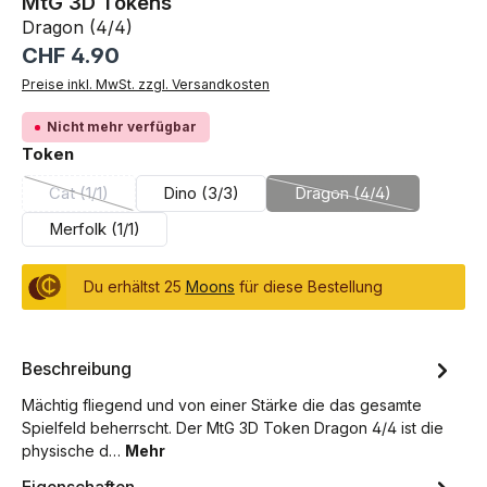
MtG 3D Tokens
Dragon (4/4)
Regulärer Preis:
CHF 4.90
Preise inkl. MwSt. zzgl. Versandkosten
Nicht mehr verfügbar
auswählen
Token
Cat (1/1)
Dino (3/3)
Dragon (4/4)
(Diese Option ist zurzeit nicht verfügbar.)
(Diese Option ist zurz
Merfolk (1/1)
Du erhältst 25
Moons
für diese Bestellung
Beschreibung
Mächtig fliegend und von einer Stärke die das gesamte
Spielfeld beherrscht. Der MtG 3D Token Dragon 4/4 ist die
physische d…
Mehr