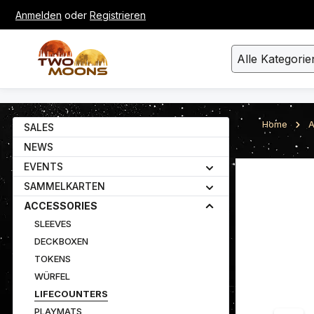
Anmelden
oder
Registrieren
um Hauptinhalt springen
Zur Suche springen
Alle Kategorie
Home
A
SALES
NEWS
EVENTS
Bildergalerie ü
SAMMELKARTEN
ACCESSORIES
SLEEVES
DECKBOXEN
TOKENS
WÜRFEL
LIFECOUNTERS
PLAYMATS