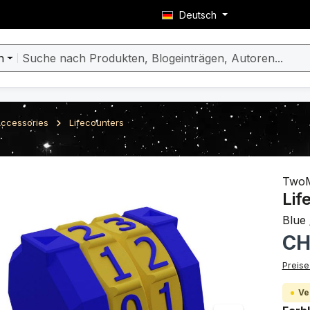
Deutsch
n
ccessories
Lifecounters
berspringen
Two
Lif
Blue 
Regulä
CH
Preise
Ve