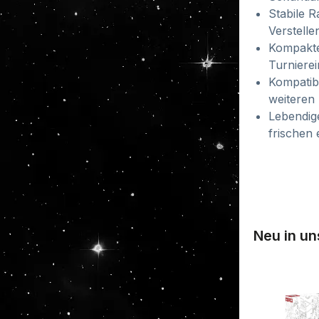
Stabile R
Verstelle
Kompaktes
Turnierei
Kompatib
weiteren
Lebendig
frischen 
Neu in u