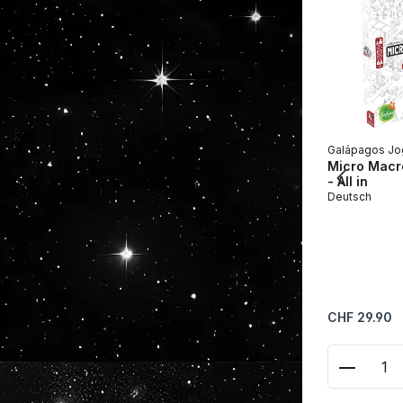
Galápagos Jo
Micro Macro
- All in
Deutsch
Regulärer Prei
CHF 29.90
Produkt