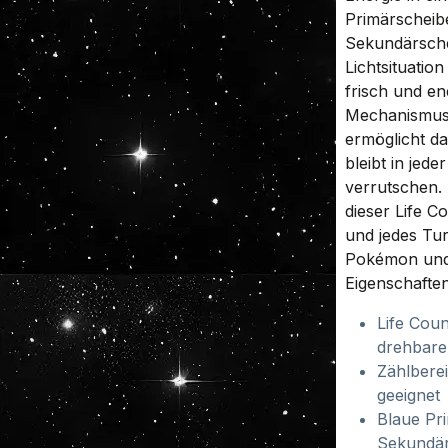
Primärscheibe
Sekundärschei
Lichtsituatio
frisch und en
Mechanismus 
ermöglicht da
bleibt in jede
verrutschen. 
dieser Life Co
und jedes Tur
Pokémon und 
Eigenschaften
Life Coun
drehbare
Zählbere
geeignet
Blaue Pr
Sekundär