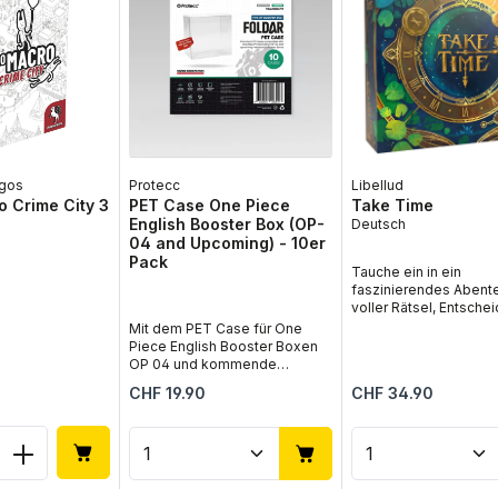
gos
Protecc
Libellud
 Crime City 3
PET Case One Piece
Take Time
English Booster Box (OP-
Deutsch
04 and Upcoming) - 10er
Pack
Tauche ein in ein
faszinierendes Abent
voller Rätsel, Entsche
und geheimnisvoller
Mit dem PET Case für One
Zeitmechaniken mit T
Piece English Booster Boxen
in deutscher Sprache.
OP 04 und kommende
innovative Brettspiel 
Editionen im 10er Pack von
s:
Regulärer Preis:
Regulärer Preis:
CHF 19.90
CHF 34.90
eine packende Geschi
Twomoons schützt du gleich
cleveren Herausforde
mehrere versiegelte Booster
und lädt dich dazu ein,
Boxen zuverlässig und stilvoll.
 Anzahl: Gib den gewünschten Wert ein
Produkt Anzahl: Gib den gew
Produkt Anz
Geheimnisse von Son
Speziell für englische One
Mond und Zeit Schritt 
Piece Card Game Booster
Schritt zu entdecken.
Boxen ab OP 04 sowie