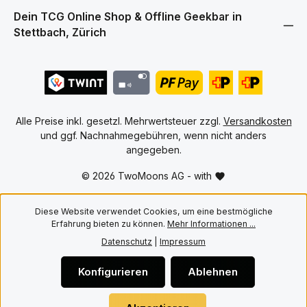
Edi
Hauptmerkmale • Hochwertige
„No
Dein TCG Online Shop & Offline Geekbar in
PET Cases für englische One
Tim
Stettbach, Zürich
Piece Booster Boxen ab OP 04
NB
und kommende Editionen •
„Ri
10er Pack für den Schutz
Fin
mehrerer Booster Boxen •
rüc
Passgenaue Konstruktion für
versiegelte Booster Boxen •
Transparentes PET Material für
eine hochwertige Präsentation
• Schützt vor Staub, Kratzern
Alle Preise inkl. gesetzl. Mehrwertsteuer zzgl.
Versandkosten
und alltäglicher Abnutzung •
und ggf. Nachnahmegebühren, wenn nicht anders
Ideal für Aufbewahrung,
angegeben.
Transport und Sammlervitrinen
Mit Twomoons bleiben deine
englischen One Piece Booster
© 2026 TwoMoons AG - with
Boxen sicher geschützt und
werden gleichzeitig stilvoll
präsentiert.
Diese Website verwendet Cookies, um eine bestmögliche
Erfahrung bieten zu können.
Mehr Informationen ...
Datenschutz
|
Impressum
Konfigurieren
Ablehnen