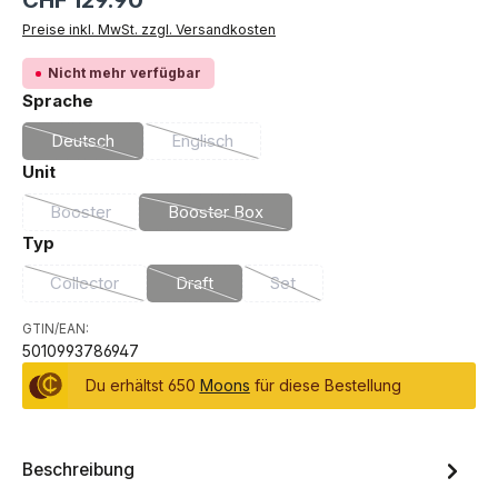
CHF 129.90
Preise inkl. MwSt. zzgl. Versandkosten
Nicht mehr verfügbar
auswählen
Sprache
Deutsch
Englisch
(Diese Option ist zurzeit nicht verfügbar.)
(Diese Option ist zurzeit nicht verfügbar.)
auswählen
Unit
Booster
Booster Box
(Diese Option ist zurzeit nicht verfügbar.)
(Diese Option ist zurzeit nicht verfügbar.
auswählen
Typ
Collector
Draft
Set
(Diese Option ist zurzeit nicht verfügbar.)
(Diese Option ist zurzeit nicht verfügbar.)
(Diese Option ist zurzeit nicht 
GTIN/EAN:
5010993786947
Du erhältst 650
Moons
für diese Bestellung
Beschreibung