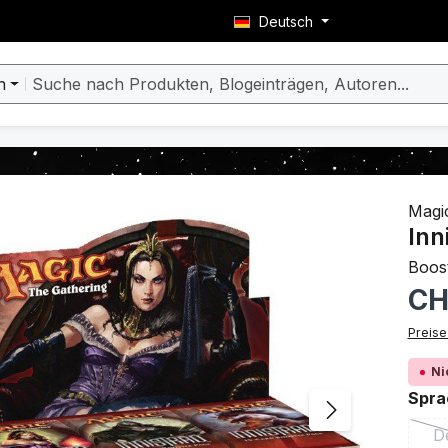
Deutsch
n
berspringen
Magic
Inn
Boost
Regulä
CH
Preise
Ni
Spra
D