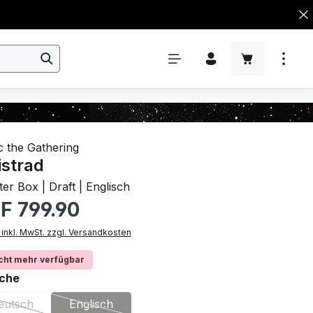
 the Gathering
istrad
er Box | Draft | Englisch
rer Preis:
F 799.90
 inkl. MwSt. zzgl. Versandkosten
cht mehr verfügbar
auswählen
che
eutsch
Englisch
(Diese Option ist zurzeit nicht verfügbar.)
(Diese Option ist zurzeit nicht verfügbar.)