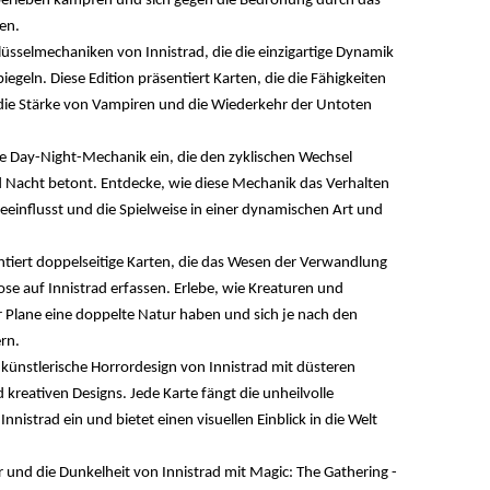
berleben kämpfen und sich gegen die Bedrohung durch das
en.
üsselmechaniken von Innistrad, die die einzigartige Dynamik
iegeln. Diese Edition präsentiert Karten, die die Fähigkeiten
ie Stärke von Vampiren und die Wiederkehr der Untoten
die Day-Night-Mechanik ein, die den zyklischen Wechsel
 Nacht betont. Entdecke, wie diese Mechanik das Verhalten
einflusst und die Spielweise in einer dynamischen Art und
entiert doppelseitige Karten, die das Wesen der Verwandlung
 auf Innistrad erfassen. Erlebe, wie Kreaturen und
r Plane eine doppelte Natur haben und sich je nach den
rn.
 künstlerische Horrordesign von Innistrad mit düsteren
d kreativen Designs. Jede Karte fängt die unheilvolle
nistrad ein und bietet einen visuellen Einblick in die Welt
 und die Dunkelheit von Innistrad mit Magic: The Gathering -