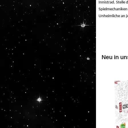
Innistrad. Stell
Spielmechaniken 
Unheimliche an je
Neu in u