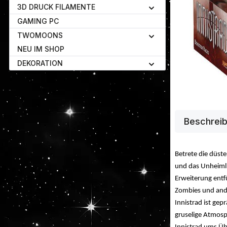
3D DRUCK FILAMENTE
GAMING PC
TWOMOONS
NEU IM SHOP
DEKORATION
Beschrei
Betrete die düste
und das Unheimlic
Erweiterung entfü
Zombies und and
Innistrad ist gep
gruselige Atmosp