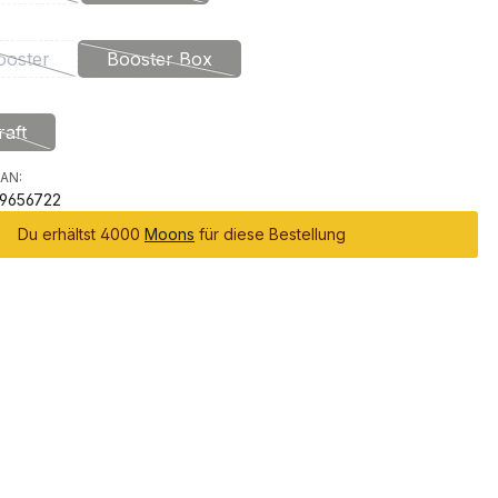
auswählen
ooster
Booster Box
(Diese Option ist zurzeit nicht verfügbar.)
(Diese Option ist zurzeit nicht verfügbar.)
uswählen
raft
(Diese Option ist zurzeit nicht verfügbar.)
AN:
9656722
Du erhältst 4000
Moons
für diese Bestellung