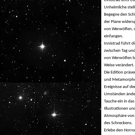
Innistrad ums Ü
Unheimliche stell
Begegne den Schl
der Plane widersp
von Werwölfen, d
einfangen.
Innistrad führt 
zwischen Tag und
von Werwölfen be
Weise verändert.
Die Edition präs
und Metamorphose
Ereignisse auf de
Umständen ände
Tauche ein in das
Illustrationen un
Atmosphäre von In
des Schreckens.
Erlebe den Horror