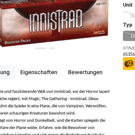
Unit
B
a
Typ
D
GTIN/E
65356
bung
Eigenschaften
Bewertungen
re und faszinierende Welt von Innistrad, wo der Horror lauert
he regiert, mit Magic: The Gathering - Innistrad. Diese
hrt die Spieler in eine Plane, die von Vampiren, Werwölfen,
eren schaurigen Kreaturen bewohnt wird.
rägt von Horror und Dunkelheit, und die Karten spiegeln die
häre der Plane wider. Erfahre, wie die Bewohner von