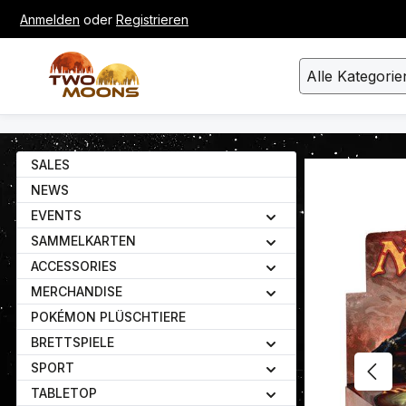
Anmelden
oder
Registrieren
um Hauptinhalt springen
Zur Suche springen
Alle Kategorie
SALES
Bildergalerie ü
NEWS
EVENTS
SAMMELKARTEN
ACCESSORIES
MERCHANDISE
POKÉMON PLÜSCHTIERE
BRETTSPIELE
SPORT
TABLETOP