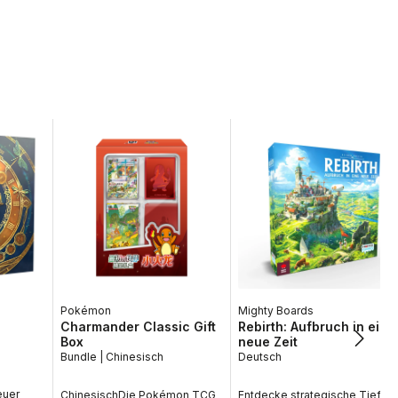
Pokémon
Mighty Boards
Charmander Classic Gift
Rebirth: Aufbruch in eine
Box
neue Zeit
Bundle | Chinesisch
Deutsch
euer
ChinesischDie Pokémon TCG
Entdecke strategische Tiefe