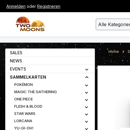
Anmelden
oder
Registrieren
um Hauptinhalt springen
Zur Suche springen
Alle Kategorie
Home
S
SALES
NEWS
EVENTS
Bildergalerie ü
SAMMELKARTEN
POKÉMON
MAGIC THE GATHERING
ONE PIECE
FLESH & BLOOD
STAR WARS
LORCANA
YU-GI-OH!