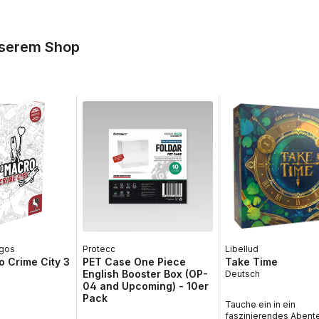
nserem Shop
gos
Protecc
Libellud
 Crime City 3
PET Case One Piece
Take Time
English Booster Box (OP-
Deutsch
04 and Upcoming) - 10er
Pack
Tauche ein in ein
faszinierendes Abent