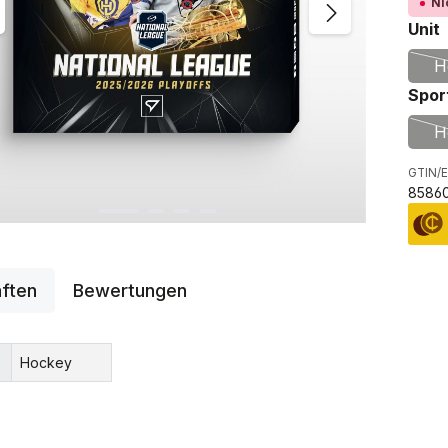
Ni
Unit
H
Spor
H
GTIN/E
8586
ften
Bewertungen
Hockey