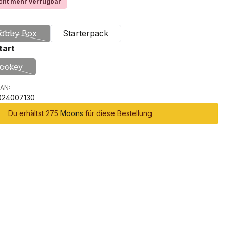
cht mehr verfügbar
auswählen
obby Box
Starterpack
(Diese Option ist zurzeit nicht verfügbar.)
auswählen
tart
ockey
(Diese Option ist zurzeit nicht verfügbar.)
AN:
024007130
Du erhältst 275
Moons
für diese Bestellung