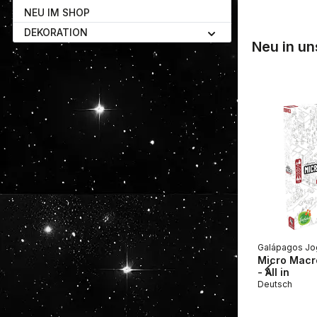
NEU IM SHOP
DEKORATION
Neu in u
Galápagos Jo
Micro Macro
- All in
Deutsch