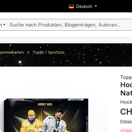
Deutsch
n
ammelkarten
Topps / Sportzoo
berspringen
Topp
Hoc
Nat
Hock
Regulä
CH
Preise