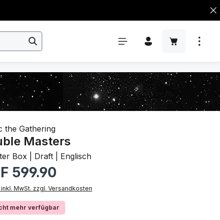
 the Gathering
ble Masters
er Box | Draft | Englisch
rer Preis:
F 599.90
 inkl. MwSt. zzgl. Versandkosten
cht mehr verfügbar