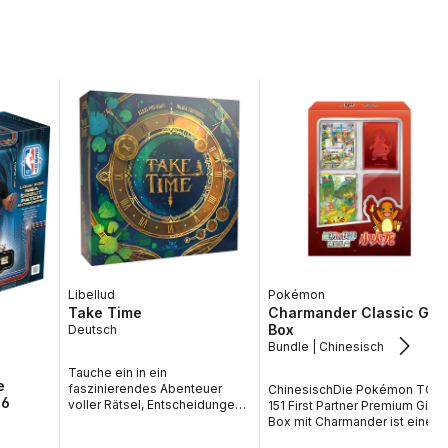
Libellud
Pokémon
Take Time
Charmander Classic Gift
Box
Deutsch
Bundle | Chinesisch
Tauche ein in ein
e
faszinierendes Abenteuer
ChinesischDie Pokémon TCG
26
voller Rätsel, Entscheidungen
151 First Partner Premium Gift
und geheimnisvoller
Box mit Charmander ist eine
Zeitmechaniken mit Take Time
exklusive chinesische