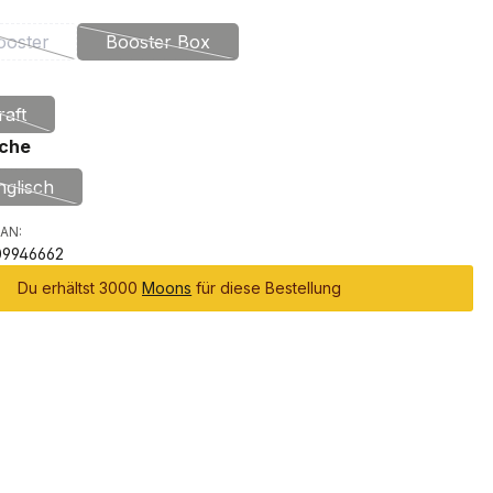
auswählen
ooster
Booster Box
(Diese Option ist zurzeit nicht verfügbar.)
(Diese Option ist zurzeit nicht verfügbar.)
uswählen
raft
(Diese Option ist zurzeit nicht verfügbar.)
auswählen
che
nglisch
(Diese Option ist zurzeit nicht verfügbar.)
AN:
09946662
Du erhältst 3000
Moons
für diese Bestellung