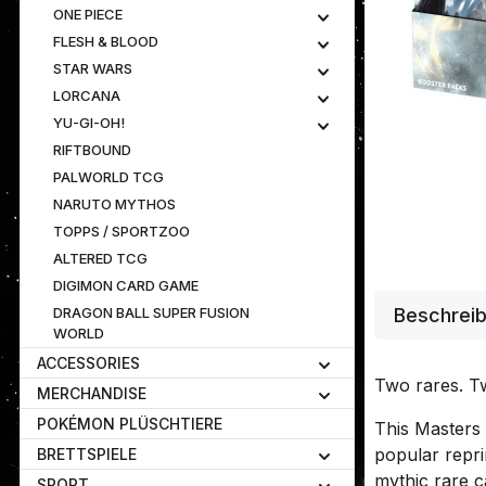
ONE PIECE
FLESH & BLOOD
STAR WARS
LORCANA
YU-GI-OH!
RIFTBOUND
PALWORLD TCG
NARUTO MYTHOS
TOPPS / SPORTZOO
ALTERED TCG
DIGIMON CARD GAME
DRAGON BALL SUPER FUSION
Beschrei
WORLD
ACCESSORIES
Two rares. Tw
MERCHANDISE
POKÉMON PLÜSCHTIERE
This Masters s
popular reprin
BRETTSPIELE
mythic rare c
SPORT