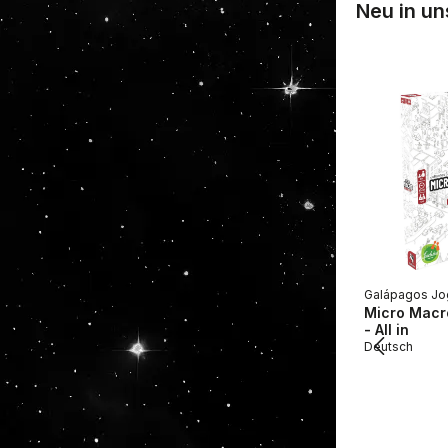
Neu in u
Galápagos Jo
Micro Macro
- All in
Deutsch