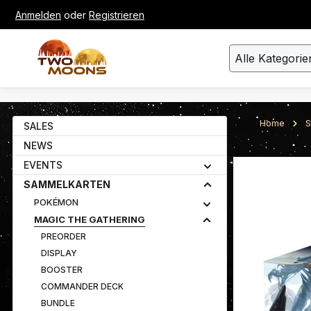
Anmelden
oder
Registrieren
um Hauptinhalt springen
Zur Suche springen
Alle Kategorie
Home
S
SALES
NEWS
EVENTS
Bildergalerie ü
SAMMELKARTEN
POKÉMON
MAGIC THE GATHERING
PREORDER
DISPLAY
BOOSTER
COMMANDER DECK
BUNDLE