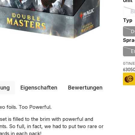
Unit
B
a
Typ
D
Spra
E
GTIN/E
6305
bung
Eigenschaften
Bewertungen
o foils. Too Powerful.
et is filled to the brim with powerful and
ts. So full, in fact, we had to put two rare or
ards in each pack!