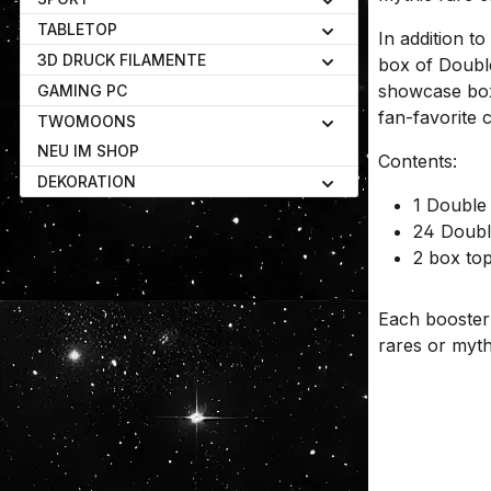
TABLETOP
In addition t
3D DRUCK FILAMENTE
box of Doubl
showcase box
GAMING PC
fan-favorite c
TWOMOONS
NEU IM SHOP
Contents:
DEKORATION
1 Double
24 Doubl
2 box top
Each booster
rares or myth