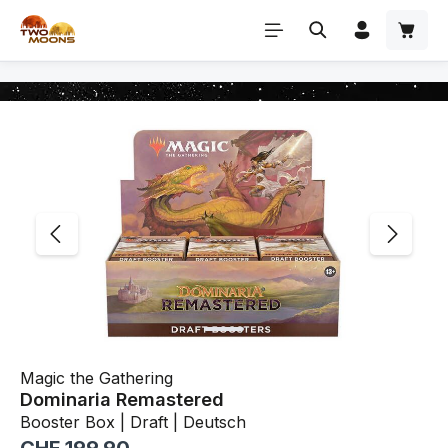
Zum Hauptinhalt springen
Bildergalerie überspringen
Magic the Gathering
Dominaria Remastered
Booster Box | Draft | Deutsch
Regulärer Preis: