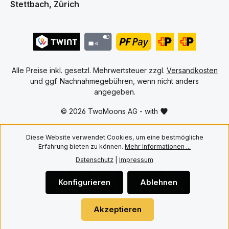
Stettbach, Zürich
pas
Hauptmerkmale • Hochwertige
un
PET Cases für englische One
Spi
Piece Booster Boxen ab OP 04
De
und kommende Editionen •
Spi
10er Pack für den Schutz
Son
mehrerer Booster Boxen •
Mon
Passgenaue Konstruktion für
Auf
versiegelte Booster Boxen •
Alle Preise inkl. gesetzl. Mehrwertsteuer zzgl.
Versandkosten
Bon
Transparentes PET Material für
Ums
und ggf. Nachnahmegebühren, wenn nicht anders
eine hochwertige Präsentation
Ums
• Schützt vor Staub, Kratzern
angegeben.
Ums
und alltäglicher Abnutzung •
Uhr
Ideal für Aufbewahrung,
© 2026 TwoMoons AG - with
Plä
Transport und Sammlervitrinen
und
Mit Twomoons bleiben deine
for
englischen One Piece Booster
Off
Diese Website verwendet Cookies, um eine bestmögliche
Boxen sicher geschützt und
Bre
werden gleichzeitig stilvoll
Erfahrung bieten zu können.
Mehr Informationen ...
präsentiert.
Datenschutz
|
Impressum
Konfigurieren
Ablehnen
Akzeptieren