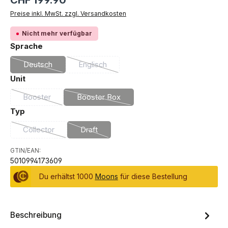
CHF 199.90
Preise inkl. MwSt. zzgl. Versandkosten
Nicht mehr verfügbar
auswählen
Sprache
Deutsch
Englisch
(Diese Option ist zurzeit nicht verfügbar.)
(Diese Option ist zurzeit nicht verfügbar.)
auswählen
Unit
Booster
Booster Box
(Diese Option ist zurzeit nicht verfügbar.)
(Diese Option ist zurzeit nicht verfügbar.
auswählen
Typ
Collector
Draft
(Diese Option ist zurzeit nicht verfügbar.)
(Diese Option ist zurzeit nicht verfügbar.)
GTIN/EAN:
5010994173609
Du erhältst 1000
Moons
für diese Bestellung
Beschreibung