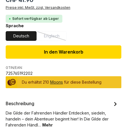
CHF 41.90
Preise inkl. MwSt. zzgl. Versandkosten
Sofort verfügbar ab Lager
auswählen
Sprache
Deutsch
Englisch
(Diese Option ist zurzeit nicht verfügbar.)
In den Warenkorb
GTIN/EAN:
725765192202
Du erhältst 210
Moons
für diese Bestellung
Beschreibung
Die Gilde der Fahrenden Händler Entdecken, siedeln,
handeln – dein Abenteuer beginnt hier! In Die Gilde der
Fahrenden Händl…
Mehr