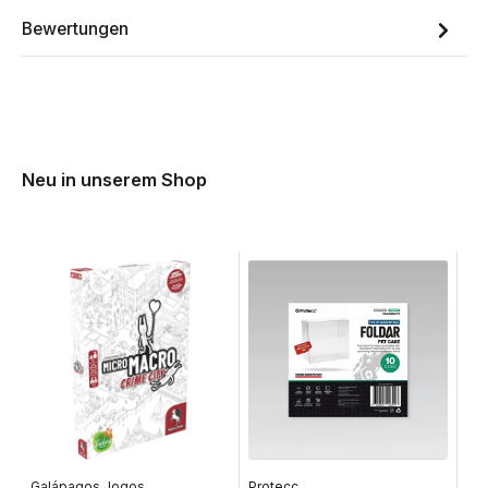
Bewertungen
Neu in unserem Shop
Galápagos Jogos
Protecc
Lib