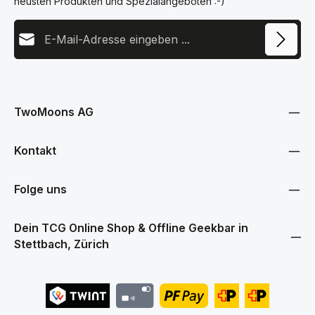
neusten Produkten und Spezialangeboten :-)
Design die Originalverpackung
fre
vollständig sichtbar lässt. Dank
Auf
der passgenauen Konstruktion
E-Mail-Adresse
das
sitzen die Boxen sicher im
kon
Case und eignen sich perfekt
und
für die langfristige Lagerung,
Ele
den sicheren Transport oder
Diese Seite ist durch reCAPTCHA geschützt und es gelten die
Datenschutz
Zei
die Präsentation in einer
Datenschutzrichtlinie
und
Nutzungsbedingungen
.
und
Vitrine. Mit fünf Cases in einem
Ich habe die
Datenschutzbestimmungen
zur Kenntnis
ein
Set kannst du mehrere
genommen und die
AGB
gelesen und bin mit ihnen
TwoMoons AG
Atm
Sammlerstücke gleichzeitig
einverstanden.
Wel
optimal schützen. Mit
ein
Twomoons erhältst du eine
spa
praktische und hochwertige
Kontakt
Fre
Lösung für den Werterhalt
Bre
deiner versiegelten One Piece
Ent
Booster Boxen. Das 5er Pack
Folge uns
beg
PET Cases ist die ideale Wahl
ein
für Sammler, die ihre Kollektion
Rät
professionell organisieren und
erz
dauerhaft in hervorragendem
Dein TCG Online Shop & Offline Geekbar in
Bei
Zustand bewahren möchten.
Stettbach, Zürich
pas
Hauptmerkmale • Hochwertige
un
PET Cases für englische One
Spi
Piece Booster Boxen ab OP 04
De
und kommende Editionen •
Spi
10er Pack für den Schutz
Son
mehrerer Booster Boxen •
Mon