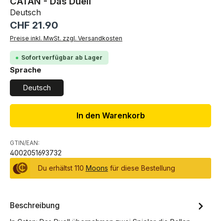
CATAN - Das Duell
Deutsch
Regulärer Preis:
CHF 21.90
Preise inkl. MwSt. zzgl. Versandkosten
Sofort verfügbar ab Lager
auswählen
Sprache
Deutsch
In den Warenkorb
GTIN/EAN:
4002051693732
Du erhältst 110
Moons
für diese Bestellung
Beschreibung