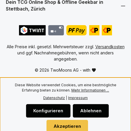
erz
dauerhaft in hervorragendem
Dein TCG Online Shop & Offline Geekbar in
Bei
Zustand bewahren möchten.
Stettbach, Zürich
pas
Hauptmerkmale • Hochwertige
un
PET Cases für englische One
Spi
Piece Booster Boxen ab OP 04
De
und kommende Editionen •
Spi
10er Pack für den Schutz
Son
mehrerer Booster Boxen •
Mon
Passgenaue Konstruktion für
Auf
versiegelte Booster Boxen •
Alle Preise inkl. gesetzl. Mehrwertsteuer zzgl.
Versandkosten
Bon
Transparentes PET Material für
Ums
und ggf. Nachnahmegebühren, wenn nicht anders
eine hochwertige Präsentation
Ums
• Schützt vor Staub, Kratzern
angegeben.
Ums
und alltäglicher Abnutzung •
Uhr
Ideal für Aufbewahrung,
© 2026 TwoMoons AG - with
Plä
Transport und Sammlervitrinen
und
Mit Twomoons bleiben deine
for
englischen One Piece Booster
Off
Diese Website verwendet Cookies, um eine bestmögliche
Boxen sicher geschützt und
Bre
werden gleichzeitig stilvoll
Erfahrung bieten zu können.
Mehr Informationen ...
präsentiert.
Datenschutz
|
Impressum
Konfigurieren
Ablehnen
Akzeptieren