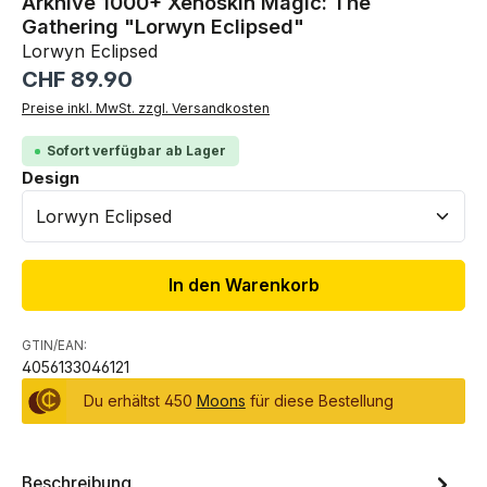
Arkhive 1000+ Xenoskin Magic: The
Gathering "Lorwyn Eclipsed"
Lorwyn Eclipsed
Regulärer Preis:
CHF 89.90
Preise inkl. MwSt. zzgl. Versandkosten
Sofort verfügbar ab Lager
auswählen
Design
In den Warenkorb
GTIN/EAN:
4056133046121
Du erhältst 450
Moons
für diese Bestellung
Beschreibung