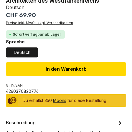
Architekten des Westfrankenreichs
Deutsch
Regulärer Preis:
CHF 69.90
Preise inkl. MwSt. zzgl. Versandkosten
Sofort verfügbar ab Lager
auswählen
Sprache
Deutsch
In den Warenkorb
GTIN/EAN:
4260370820776
Du erhältst 350
Moons
für diese Bestellung
Beschreibung