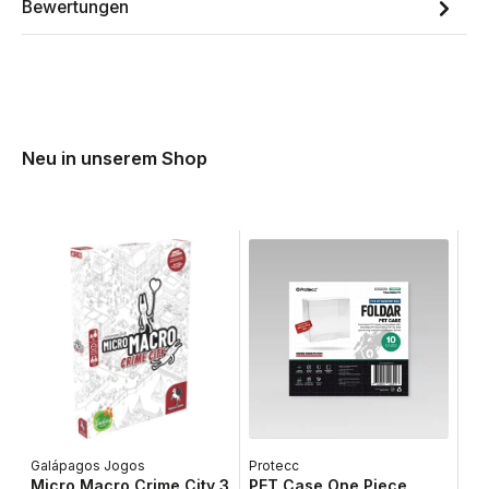
Bewertungen
Neu in unserem Shop
Galápagos Jogos
Protecc
Lib
Micro Macro Crime City 3
PET Case One Piece
Ta