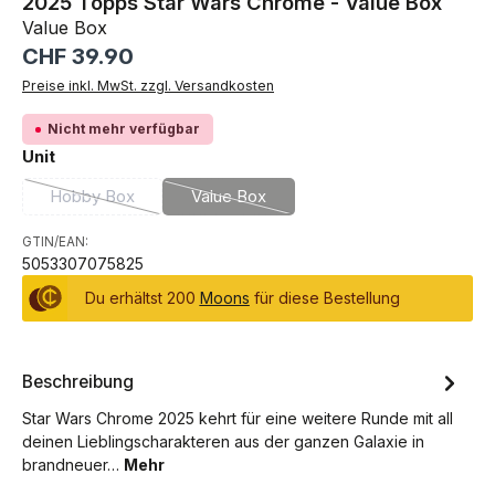
2025 Topps Star Wars Chrome - Value Box
Value Box
Regulärer Preis:
CHF 39.90
Preise inkl. MwSt. zzgl. Versandkosten
Nicht mehr verfügbar
auswählen
Unit
Hobby Box
Value Box
(Diese Option ist zurzeit nicht verfügbar.)
(Diese Option ist zurzeit nicht verfügba
GTIN/EAN:
5053307075825
Du erhältst 200
Moons
für diese Bestellung
Beschreibung
Star Wars Chrome 2025 kehrt für eine weitere Runde mit all
deinen Lieblingscharakteren aus der ganzen Galaxie in
brandneuer…
Mehr